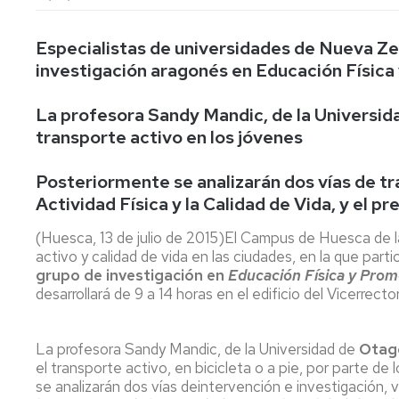
lengua
Servicio
Extranjera
Imágenes
de
Orientación
Especialistas de universidades de Nueva Zel
Universidad
y
Documentos
investigación aragonés en Educación Física 
de
Empleo
de
la
referencia/Normativa
La profesora Sandy Mandic, de la Universida
Experiencia
Internacionalización
en
transporte activo en los jóvenes
Get
el
to
Cultura,
Actividades
Campus
know
Comunicación
Culturales
Posteriormente se analizarán dos vías de t
de
us
e
Actividad Física y la Calidad de Vida, y el 
Huesca
Imagen
Comunicación
e
(Huesca, 13 de julio de 2015)El Campus de Huesca de la 
Actividades
imagen
activo y calidad de vida en las ciudades, en la que pa
e
grupo de investigación en
Educación Física y Promo
instalaciones
desarrollará de 9 a 14 horas en el edificio del Vicerrect
deportivas
Informática
La profesora Sandy Mandic, de la Universidad de
Otag
y
el transporte activo, en bicicleta o a pie, por parte de
comunicaciones
se analizarán dos vías deintervención e investigación,