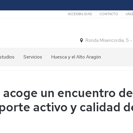
Secundario
ACCESIBILIDAD
CONTACTO
UNI
Ronda Misericordia, 5 
studios
Servicios
Huesca y el Alto Aragón
studios
El
e
tiempo
rado
Medios
acoge un encuentro de 
studios
de
e
Transporte
sporte activo y calidad 
ostgrado
Turismo
En
ormación
y
Huesca
ermanente
patrimonio
En