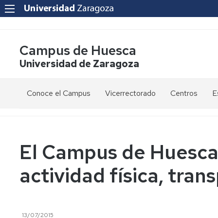
Campus de Huesca
Universidad de Zaragoza
Conoce el Campus
Vicerrectorado
Centros
E
Saludo
Vicerrectora
E
de
d
la
g
Estudios
Centro
Vicerrectora
en
de
El Campus de Huesca 
el
Lenguas
E
Órganos
Vicerrectorado
Modernas
d
actividad física, tran
de
p
Gobierno
Servicios
Cursos
Secretaría
de
del
F
Dónde
Español
Vicerrectorado
p
Calidad
estamos
como
13/07/2015