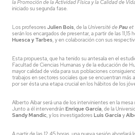
la Promoción de la Actividad Física y la Calidad de Vid
Servicio
de
iniciado su segunda fase.
Mantenimiento
Conserjería
Los profesores
Julien Bois
, de la
Université de
Pau
et
y
serán los encargados de presentar, a partir de las 11,15 
correo
Huesca y Tarbes
, y en colaboración con sus respecti
interno
Unizar
Esta propuesta, que ha tenido su antesala en el estudi
Otros
Facultad de Ciencias Humanas y de la educación de H
servicios
mayor calidad de vida para sus poblaciones consiguiend
en
trabajos en sectores sociales que se encuentran más a
el
por ser ésta una etapa crucial en los hábitos de los jóve
Campus
Alberto Aibar será una de los intervinientes en la mesa
Junto a él intervendrán
Enrique García
, de la Univers
Sandy Mandic
, y los investigadores
Luis García
y
Alb
A partir de las 12,45 horas, una nueva sesión abordará l