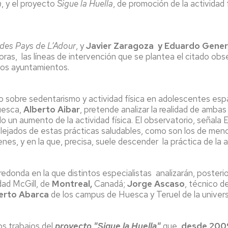
a
, y el proyecto
Sigue la Huella
, de promoción de la actividad
 des Pays de L’Adour
, y
Javier Zaragoza y Eduardo Gener
horas, las líneas de intervención que se plantea el citado obs
vos ayuntamientos.
o sobre sedentarismo y actividad física en adolescentes espa
uesca,
Alberto Aibar
, pretende analizar la realidad de amba
o un aumento de la actividad física. El observatorio, señala
lejados de estas prácticas saludables, como son los de meno
nes, y en la que, precisa, suele descender la práctica de la ac
 redonda en la que distintos especialistas analizarán, poster
idad McGill, de
Montreal,
Canadá;
Jorge Ascaso
, técnico d
erto Abarca
de los campus de Huesca y Teruel de la univer
os trabajos del
proyecto "Sigue la Huella"
que,
desde 2009,