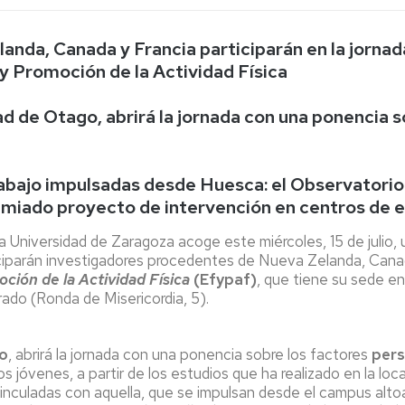
Espacios
el
naturales
Alto
Aragón
anda, Canada y Francia participarán en la jornad
Cultura
y Promoción de la Actividad Física
Servicios
d de Otago, abrirá la jornada con una ponencia s
para
jóvenes
rabajo impulsadas desde Huesca: el Observatorio
premiado proyecto de intervención en centros de 
Universidad de Zaragoza acoge este miércoles, 15 de julio, u
rticiparán investigadores procedentes de Nueva Zelanda, Canad
ción de la Actividad Física
(Efypaf)
, que tiene su sede e
orado (Ronda de Misericordia, 5).
o
, abrirá la jornada con una ponencia sobre los factores
pers
 los jóvenes, a partir de los estudios que ha realizado en la 
 vinculadas con aquella, que se impulsan desde el campus alt