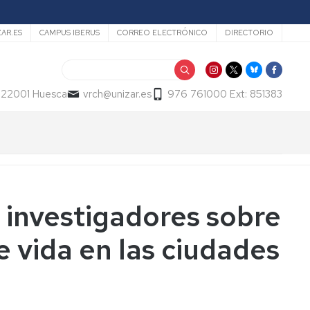
ZAR.ES
CAMPUS IBERUS
CORREO ELECTRÓNICO
DIRECTORIO
Buscar
- 22001 Huesca
vrch@unizar.es
976 761000 Ext: 851383
investigadores sobre
de vida en las ciudades