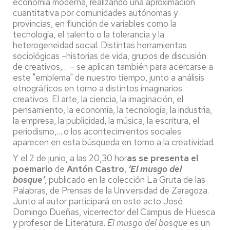
economía moderna, realizando una aproximación
cuantitativa por comunidades autónomas y
provincias, en fiunción de variables como la
tecnología, el talento o la tolerancia y la
heterogeneidad social. Distintas herramientas
sociológicas –historias de vida, grupos de discusión
de creativos,… – se aplican también para acercarse a
este "emblema" de nuestro tiempo, junto a análisis
etnográficos en torno a distintos imaginarios
creativos. El arte, la ciencia, la imaginación, el
pensamiento, la economía, la tecnología, la industria,
la empresa, la publicidad, la música, la escritura, el
periodismo,….o los acontecimientos sociales
aparecen en esta búsqueda en torno a la creatividad.
Y el 2 de junio, a las 20,30 hor
as se presenta el
poemario
de
Antón Castro
,
‘El musgo del
bosque’
, publicado en la c
olección
La Gruta de las
Palabras, de Prensas de la Universidad de Zaragoza.
Junto al autor participará en este acto José
Domingo Dueñas, vicerrector del Campus de Huesca
y profesor de Literatura.
El musgo del bosque
es un