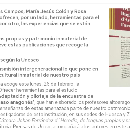
Espacios
el
naturales
Alto
ris Campos, María Jesús Colón y Rosa
Aragón
frecen, por un lado, herramientas para el
Cultura
por otro, las experiencias que se están
Servicios
para
s propias y patrimonio inmaterial de
jóvenes
ve estas publicaciones que recoge la
, según la Unesco
ansmisión intergeneracional lo que pone en
cultural inmaterial de nuestro país
acoge este lunes, 26 de febrero, la
Ofrecer herramientas para el estudio
Adaptación y pilotaje de la encuestra de
 caso aragonés’
, que han elaborado los profesores altoarag
la enseñanza de estas amenazada parte de nuestro patrimonio c
nvestigadoras de esta institución, en sus sedes de Huesca y Z
Cátedra Johan Ferrández d´Heredia, de lenguas propias y pa
itorial Prensas de Unizar, acompañará a los autores en este a