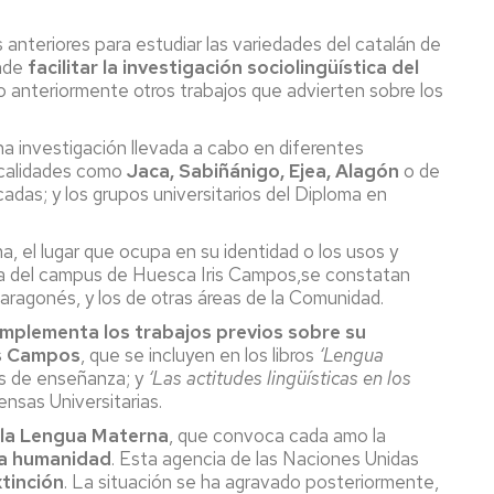
s anteriores para estudiar las variedades del catalán de
ende
facilitar la investigación sociolingüística del
do anteriormente otros trabajos que advierten sobre los
a investigación llevada a cabo en diferentes
calidades como
Jaca, Sabiñánigo, Ejea, Alagón
o de
as; y los grupos universitarios del Diploma en
a, el lugar que ocupa en su identidad o los usos y
ora del campus de Huesca Iris Campos,se constatan
 aragonés, y los de otras áreas de la Comunidad.
mplementa los trabajos previos sobre su
is Campos
, que se incluyen en los libros
‘Lengua
os de enseñanza; y
‘Las actitudes lingüísticas en los
nsas Universitarias.
e la Lengua Materna
, que convoca cada amo la
 la humanidad
. Esta agencia de las Naciones Unidas
xtinción
. La situación se ha agravado posteriormente,