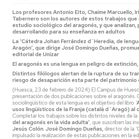
lengua
Servicio
Extranjera
Imágenes
de
Los profesores Antonio Eito, Chaime Marcuello, I
Orientación
Tabernero son los autores de estos trabajos que o
Universidad
y
Documentos
estudio sociológico del aragonés, y que analizan, 
de
Empleo
de
desarrollando para su enseñanza en adultos
la
referencia/Normativa
Experiencia
Internacionalización
La ‘Cátedra Johan Ferrández d´Heredia, de lengua
en
Get
Aragón’, que dirige José Domingo Dueñas, promue
el
to
Cultura,
Actividades
editorial de Unizar
Campus
know
Comunicación
Culturales
El aragonés es una lengua en peligro de extinción
de
us
e
Huesca
Imagen
Comunicación
Distintos filólogos alertan de la ruptura de su tr
e
riesgo de desaparición esta parte del patrimonio 
Actividades
imagen
(Huesca, 23 de febrero de 2024) El Campus de Huesca 
e
presentación de dos publicaciones sobre el aragonés. 
instalaciones
sociolingüístico de esta lengua es el objetivo del libro
‘
deportivas
usos lingüísticos de la Franja (català d´Aragó) al
Completar los trabajos sobre los distintos niveles de 
Informática
del aragonés en la vida adulta’
y
, que suscriben las i
comunicaciones
Jesús Colón
.
José Domingo Dueñas,
director de la
‘
impulsado la realización de estas publicaciones en la ed