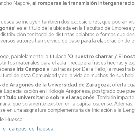
rancho Nagore,
al romperse la transmisión intergeneracio
uesca se incluyen también dos exposiciones, que podrán visit
agonés’
es el título de la ubicada en la Facultad de Empresa 
distribución territorial de distintas palabras o formas que d
versos autores han servido de base para la elaboración de e
oge, paralelamente la titulada
‘O nuestro charrar / El nost
istintos materiales para el aula-, recupera frases hechas y 
oscense
Iris Campos
e ilustradas por Delia Tello, la muestra
cultural de esta Comunidad y de la vida de muchos de sus habi
 de Aragonés de la Universidad de Zaragoza,
oferta cua
 Especialización en Filología Aragonesa, postgrado que pued
r título universitario sobre el aragonés
. También imparte
aria, que solamente existen en la capital oscense. Además, c
se en una asignatura complementaria de Iniciación a la Len
 de Huesca
-en-el-campus-de-huesca