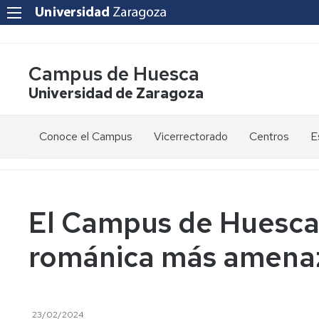
Campus de Huesca
Universidad de Zaragoza
Conoce el Campus
Vicerrectorado
Centros
E
Saludo
Vicerrectora
E
de
d
la
g
Estudios
Centro
Vicerrectora
en
de
El Campus de Huesca 
el
Lenguas
E
Órganos
Vicerrectorado
Modernas
d
románica más amena
de
p
Gobierno
Servicios
Cursos
Secretaría
de
del
F
Dónde
Español
Vicerrectorado
p
Calidad
estamos
como
23/02/2024