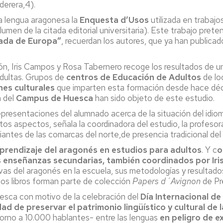
derera,4).
la lengua aragonesa la
Enquesta d’Usos
utilizada en trabajo
men de la citada editorial universitaria). Este trabajo pret
ada de Europa”
, recuerdan los autores, que ya han publica
ón, Iris Campos y Rosa Tabernero recoge los resultados de un
dultas. Grupos de
centros de Educación de Adultos
de lo
nes culturales
que imparten esta formación desde hace décad
a del
Campus de Huesca
han sido objeto de este estudio.
epresentaciones del alumnado acerca de la situación del idiom
tos aspectos, señala la coordinadora del estudio, la profes
iantes de las comarcas del norte,de presencia tradicional del
 aprendizaje del aragonés en estudios para adultos
. Y c
o
las enseñanzas secundarias, también coordinados por Ir
ivas del aragonés en la escuela, sus metodologías y resultad
s libros forman parte de colección
Papers d´Avignon
de Pre
sca con motivo de la celebración del
Día Internacional d
ad de preservar el patrimonio lingüístico y cultural de
torno a 10.000 hablantes- entre las lenguas
en peligro de e