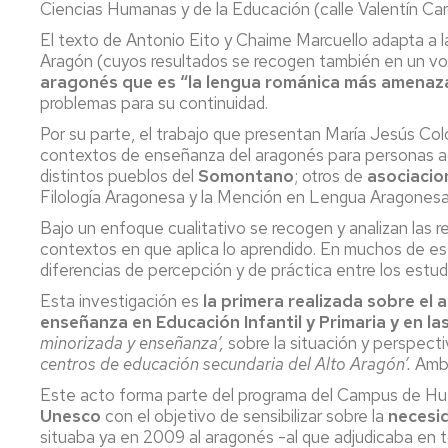
Servicio
Ciencias Humanas y de la Educación (calle Valentín Car
de
El texto de Antonio Eito y Chaime Marcuello adapta a 
Mantenimiento
Aragón (cuyos resultados se recogen también en un volu
aragonés que es “la lengua románica más amenaz
Conserjería
problemas para su continuidad.
y
correo
Por su parte, el trabajo que presentan María Jesús Col
interno
contextos de enseñanza del aragonés para personas a
Unizar
distintos pueblos del
Somontano
; otros de
asociacio
Filología Aragonesa y la Mención en Lengua Aragones
Otros
Bajo un enfoque cualitativo se recogen y analizan las r
servicios
contextos en que aplica lo aprendido. En muchos de es
en
el
diferencias de percepción y de práctica entre los estud
Campus
Esta investigación es
la primera realizada sobre el
enseñanza en Educación Infantil y Primaria y en 
minorizada y enseñanza’,
sobre la situación y perspect
centros de educación secundaria del Alto Aragón’.
Ambo
Este acto forma parte del programa del Campus de Hue
Unesco
con el objetivo de sensibilizar sobre la
necesid
situaba ya en 2009 al aragonés -al que adjudicaba en 