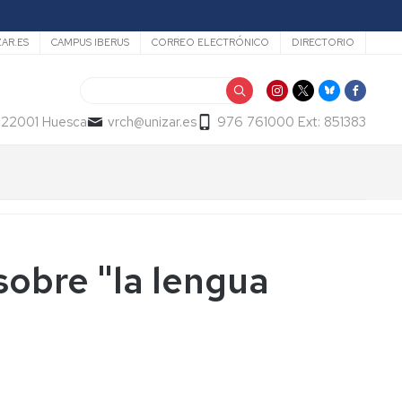
ZAR.ES
CAMPUS IBERUS
CORREO ELECTRÓNICO
DIRECTORIO
Buscar
- 22001 Huesca
vrch@unizar.es
976 761000 Ext: 851383
sobre "la lengua