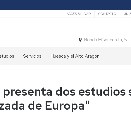
Secundario
ACCESIBILIDAD
CONTACTO
UNI
Ronda Misericordia, 5 
studios
Servicios
Huesca y el Alto Aragón
studios
El
e
tiempo
rado
Medios
presenta dos estudios 
studios
de
e
Transporte
zada de Europa"
ostgrado
Turismo
En
ormación
y
Huesca
ermanente
patrimonio
En