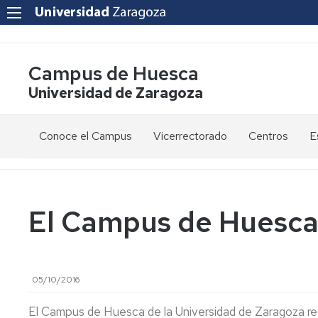
Campus de Huesca
Universidad de Zaragoza
Conoce el Campus
Vicerrectorado
Centros
E
Saludo
Vicerrectora
E
de
d
la
g
Estudios
Centro
Vicerrectora
en
de
El Campus de Huesca 
el
Lenguas
E
Órganos
Vicerrectorado
Modernas
d
de
p
Gobierno
Servicios
Cursos
Secretaría
05/10/2016
de
del
F
Dónde
Español
Vicerrectorado
p
Calidad
estamos
como
El Campus de Huesca de la Universidad de Zaragoza rec