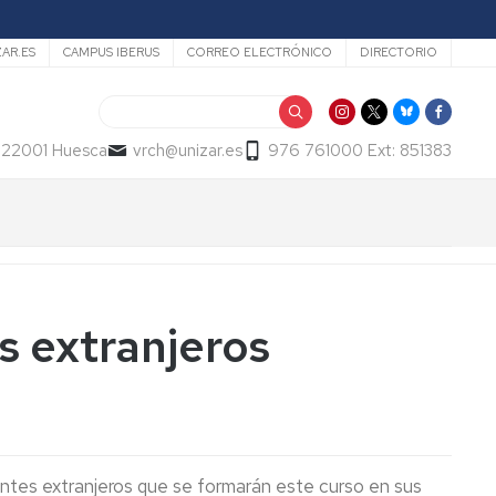
ZAR.ES
CAMPUS IBERUS
CORREO ELECTRÓNICO
DIRECTORIO
Buscar
- 22001 Huesca
vrch@unizar.es
976 761000 Ext: 851383
s extranjeros
antes extranjeros que se formarán este curso en sus