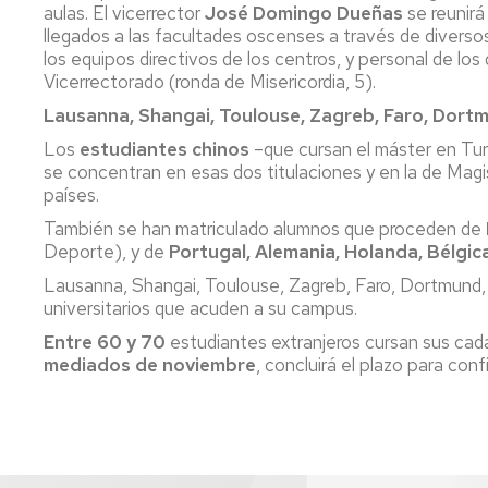
lengua
Servicio
aulas. El vicerrector
José Domingo Dueñas
se reunirá
Extranjera
Imágenes
de
llegados a las facultades oscenses a través de diverso
Orientación
los equipos directivos de los centros, y personal de los 
Universidad
y
Documentos
Vicerrectorado (ronda de Misericordia, 5).
de
Empleo
de
Lausanna, Shangai, Toulouse, Zagreb, Faro, Dortmu
la
referencia/Normativa
Experiencia
Internacionalización
Los
estudiantes chinos
–que cursan el máster en Tur
en
Get
se concentran en esas dos titulaciones y en la de Mag
el
to
Cultura,
Actividades
países.
Campus
know
Comunicación
Culturales
También se han matriculado alumnos que proceden de
de
us
e
Huesca
Deporte), y de
Portugal, Alemania, Holanda, Bélgic
Imagen
Comunicación
e
Lausanna, Shangai, Toulouse, Zagreb, Faro, Dortmund, X
Actividades
imagen
universitarios que acuden a su campus.
e
instalaciones
Entre 60 y 70
estudiantes extranjeros cursan sus cada
deportivas
mediados de noviembre
, concluirá el plazo para conf
Informática
y
comunicaciones