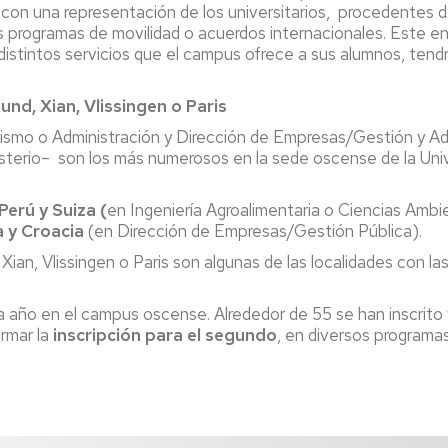
Espacios
el
 con una representación de los universitarios, procedentes
naturales
Alto
s programas de movilidad o acuerdos internacionales. Este e
Aragón
distintos servicios que el campus ofrece a sus alumnos, tendrá 
Cultura
nd, Xian, Vlissingen o Paris
Servicios
para
ismo o Administración y Dirección de Empresas/Gestión y Ad
jóvenes
isterio– son los más numerosos en la sede oscense de la Uni
Perú y Suiza (
en Ingeniería Agroalimentaria o Ciencias Ambi
a y Croacia
(en Dirección de Empresas/Gestión Pública).
ian, Vlissingen o Paris son algunas de las localidades con l
 año en el campus oscense. Alrededor de 55 se han inscrito 
irmar la
inscripción para el segundo
, en diversos programas