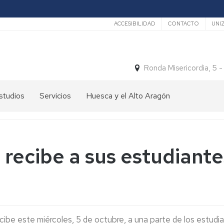
Secundario
ACCESIBILIDAD
CONTACTO
UNI
Ronda Misericordia, 5 
studios
Servicios
Huesca y el Alto Aragón
studios
El
e
tiempo
rado
Medios
recibe a sus estudiante
studios
de
e
Transporte
ostgrado
Turismo
En
ormación
y
Huesca
ermanente
patrimonio
En
ibe este miércoles, 5 de octubre, a una parte de los estudi