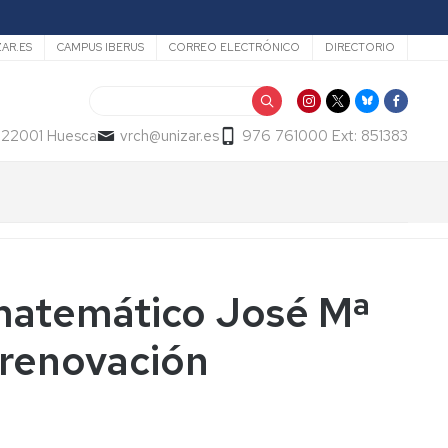
ZAR.ES
CAMPUS IBERUS
CORREO ELECTRÓNICO
DIRECTORIO
Buscar
- 22001 Huesca
vrch@unizar.es
976 761000 Ext: 851383
 matemático José Mª
 renovación