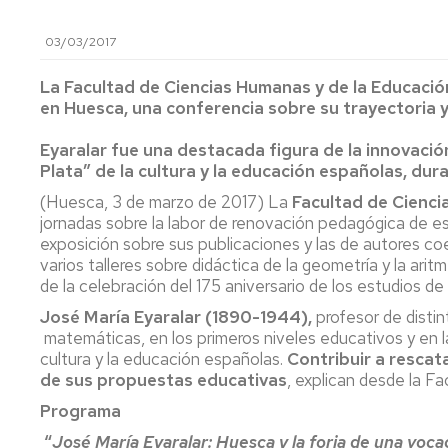
lengua
Servicio
Extranjera
Imágenes
de
03/03/2017
Orientación
Universidad
y
Documentos
La Facultad de Ciencias Humanas y de la Educació
de
Empleo
de
en Huesca, una conferencia sobre su trayectoria y 
la
referencia/Normativa
Experiencia
Internacionalización
Eyaralar fue una destacada figura de la innovació
en
Get
el
Plata” de la cultura y la educación españolas, dura
to
Cultura,
Actividades
Campus
know
Comunicación
Culturales
(Huesca, 3 de marzo de 2017) La
Facultad de Cienci
de
us
e
jornadas sobre la labor de renovación pedagógica de e
Huesca
Imagen
Comunicación
exposición sobre sus publicaciones y las de autores co
e
varios talleres sobre didáctica de la geometría y la ar
Actividades
imagen
de la celebración del 175 aniversario de los estudios d
e
instalaciones
José María Eyaralar (1890-1944),
profesor de disti
deportivas
matemáticas, en los primeros niveles educativos y en la
cultura y la educación españolas.
Contribuir a rescata
Informática
de sus propuestas educativas
, explican desde la Fa
y
Programa
comunicaciones
“
José María Eyaralar: Huesca y la forja de una voc