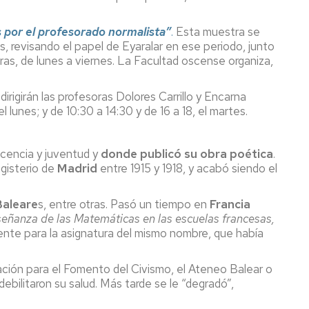
 por el profesorado normalista”
.
Esta muestra se
s, revisando el papel de Eyaralar en ese periodo, junto
horas, de lunes a viernes. La Facultad oscense organiza,
dirigirán las profesoras Dolores Carrillo y Encarna
lunes; y de 10:30 a 14:30 y de 16 a 18, el martes.
cencia y juventud y
donde publicó su obra poética
.
agisterio de
Madrid
entre 1915 y 1918, y acabó siendo el
Baleare
s, entre otras. Pasó un tiempo en
Francia
eñanza de las Matemáticas en las escuelas francesas,
rente para la asignatura del mismo nombre, que había
ación para el Fomento del Civismo, el Ateneo Balear o
bilitaron su salud. Más tarde se le “degradó”,