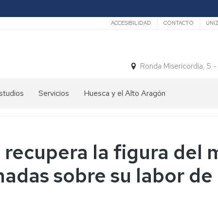
Secundario
ACCESIBILIDAD
CONTACTO
UNI
Ronda Misericordia, 5 
studios
Servicios
Huesca y el Alto Aragón
studios
El
e
tiempo
rado
Medios
recupera la figura del
studios
de
e
Transporte
nadas sobre su labor de
ostgrado
Turismo
En
ormación
y
Huesca
ermanente
patrimonio
En