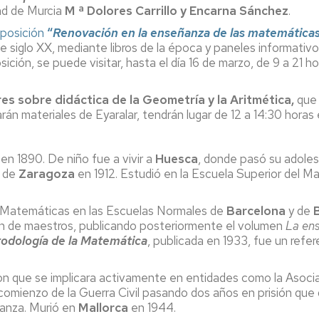
dad de Murcia
M ª Dolores Carrillo y Encarna Sánchez
.
posición
“
Renovación en la enseñanza de las matemáticas
de siglo XX, mediante libros de la época y paneles informativo
sición, se puede visitar, hasta el día 16 de marzo, de 9 a 21 
res sobre didáctica de la Geometría y la Aritmética,
que 
n materiales de Eyaralar, tendrán lugar de 12 a 14:30 horas el 
en 1890. De niño fue a vivir a
Huesca
, donde pasó su adoles
d de
Zaragoza
en 1912. Estudió en la Escuela Superior del M
 Matemáticas en las Escuelas Normales de
Barcelona
y de
ción de maestros, publicando posteriormente el volumen
La ens
odología de la Matemática
, publicada en 1933, fue un refe
eron que se implicara activamente en entidades como la Asoci
mienzo de la Guerra Civil pasando dos años en prisión que de
ñanza. Murió en
Mallorca
en 1944.