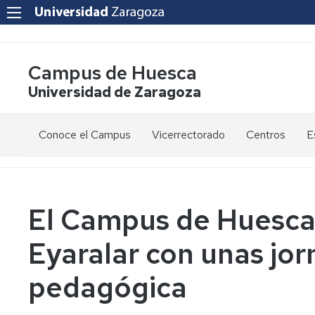
Campus de Huesca
Universidad de Zaragoza
Conoce el Campus
Vicerrectorado
Centros
E
Saludo
Vicerrectora
E
de
d
la
g
Estudios
Centro
Vicerrectora
en
de
El Campus de Huesca 
el
Lenguas
E
Órganos
Vicerrectorado
Modernas
d
Eyaralar con unas jor
de
p
Gobierno
Servicios
Cursos
Secretaría
pedagógica
de
del
F
Dónde
Español
Vicerrectorado
p
Calidad
estamos
como