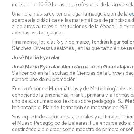
Servicio
marzo, a las 10:30 horas, las profesoras de la Universi
de
Una hora más tarde tendrá lugar la inauguración de la
ex
Mantenimiento
acerca a la didáctica de las matemáticas de principios 
al de otros autores e instituciones de la época. La expo
Conserjería
y
además, visitas guiadas.
correo
Finalmente, los días 6 y 7 de marzo, tendrán lugar
talle
interno
Sánchez. Diversas sesiones , en las que también se usará
Unizar
José María Eyaralar
Otros
José María Eyaralar Almazán
nació en
Guadalajara
servicios
Se licenció en la Facultad de Ciencias de la Universida
en
número uno de su promoción.
el
Campus
Fue profesor de Matemáticas y de Metodología de las
conociendo la enseñanza infantil, primaria y la forma
uno de sus numerosos textos sobre pedagogía. Su
Met
implantado el Plan de formación de maestros de 1931
Sus inquietudes educativas, sociales y culturales hici
el Mueso Pedagógico de Baleares. Fue encarcelado al co
destinándolo a ejercer como maestro de primera ense