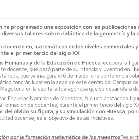
Espacios
el
naturales
Alto
Aragón
Cultura
n ha programado una exposición con las publicaciones d
diversos talleres sobre didáctica de la geometría y la 
Servicios
para
n docente en, matemáticas en los niveles elementales y
jóvenes
nte el primer tercio del siglo XX
as Humanas y de la Educación de Huesca
recupera la fig
ste docente, que pasó parte de su infancia y juventud en Hu
etáneos, que se inaugura el 6 de marzo; una conferencia sobre
itmética tendrán lugar en la sede de este centro del Campus 
e Magisterio en la capital altoaragonesa que se desarrollará d
ntas Escuelas Normales de Maestros, fue una destacada figur
 formación de docentes, durante el primer tercio del siglo XX
r del olvido su figura, y su vinculación con Huesca
,
poni
cultad oscense, es el objetivo de estas iniciativas.
ación por la formación matemática de los maestros”
es el t