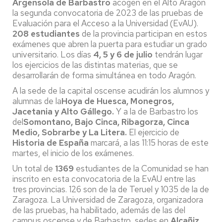
Argensola
de Barbastro
acogen en el Alto Aragón
la segunda convocatoria de 2023 de las pruebas de
Evaluación para el Acceso a la Universidad (EvAU).
208 estudiantes
de la provincia participan en estos
exámenes que abren la puerta para estudiar un grado
universitario. Los días
4, 5 y 6 de julio
tendrán lugar
los ejercicios de las distintas materias, que se
desarrollarán de forma simultánea en todo Aragón.
A la sede de la capital oscense acudirán los alumnos y
alumnas de la
Hoya de Huesca, Monegros,
Jacetania y Alto Gállego
.
Y a la de Barbastro los
del
Somontano, Bajo Cinca, Ribagorza, Cinca
Medio, Sobrarbe y La Litera
.
El ejercicio de
Historia de España
marcará, a las 11:15 horas de este
martes, el inicio de los exámenes.
Un total de
1369
estudiantes de la Comunidad se han
inscrito en esta convocatoria de la EvAU entre las
tres provincias. 126 son de la de Teruel y 1035 de la de
Zaragoza. La Universidad de Zaragoza, organizadora
de las pruebas, ha habilitado, además de las del
campus oscense y de Barbastro, sedes en
Alcañiz