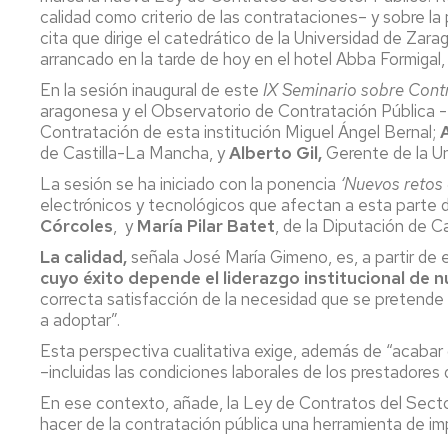
Servicio
calidad como criterio de las contrataciones– y sobre la 
de
cita que dirige el catedrático de la Universidad de Zara
Mantenimiento
arrancado en la tarde de hoy en el hotel Abba Formigal,
Conserjería
En la sesión inaugural de este
IX Seminario sobre Cont
y
aragonesa y el Observatorio de Contratación Pública -
correo
Contratación de esta institución Miguel Ángel Bernal;
interno
de Castilla-La Mancha, y
Alberto Gil,
Gerente de la Un
Unizar
La sesión se ha iniciado con la ponencia
‘Nuevos retos 
electrónicos y tecnológicos que afectan a esta parte de
Otros
Córcoles
, y
María Pilar Batet
, de la Diputación de C
servicios
en
La calidad,
señala José María Gimeno, es, a partir de e
el
cuyo éxito depende el liderazgo institucional de 
Campus
correcta satisfacción de la necesidad que se pretende c
a adoptar”.
Esta perspectiva cualitativa exige, además de “acabar 
–incluidas las condiciones laborales de los prestadores
En ese contexto, añade, la Ley de Contratos del Sector 
hacer de la contratación pública una herramienta de im