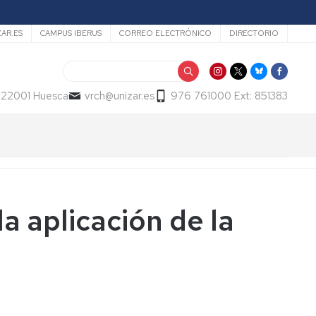
ZAR.ES
CAMPUS IBERUS
CORREO ELECTRÓNICO
DIRECTORIO
Buscar
- 22001 Huesca
vrch@unizar.es
976 761000 Ext: 851383
a aplicación de la