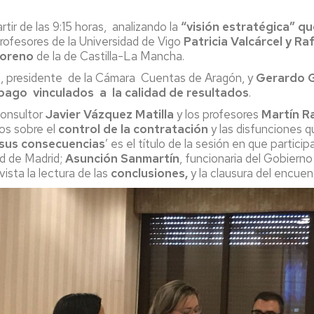
rtir de las 9:15 horas, analizando la
“visión estratégica” q
profesores de la Universidad de Vigo
Patricia Valcárcel y R
oreno
de la de Castilla-La Mancha.
a
, presidente de la Cámara Cuentas de Aragón, y
Gerardo G
ago vinculados a la calidad de resultados
.
consultor
Javier Vázquez Matilla
y los profesores
Martín R
tos sobre el
control de la contratación
y las disfunciones q
 sus consecuencias
’ es el título de la sesión en que partici
ad de Madrid;
Asunción Sanmartín
, funcionaria del Gobiern
ista la lectura de las
conclusiones,
y la clausura del encuen