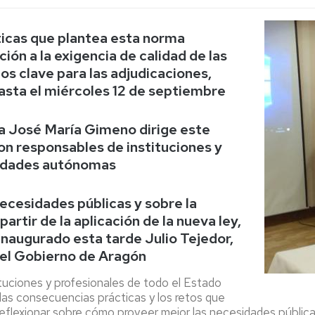
Espacios
el
naturales
Alto
Aragón
ticas que plantea esta norma
Cultura
ón a la exigencia de calidad de las
os clave para las adjudicaciones,
Servicios
asta el miércoles 12 de septiembre
para
jóvenes
za José María Gimeno dirige este
n responsables de instituciones y
nidades autónomas
ecesidades públicas y sobre la
partir de la aplicación de la nueva ley,
 inaugurado esta tarde Julio Tejedor,
del Gobierno de Aragón
tuciones y profesionales de todo el Estado
las consecuencias prácticas y los retos que
eflexionar sobre cómo proveer mejor las necesidades pública