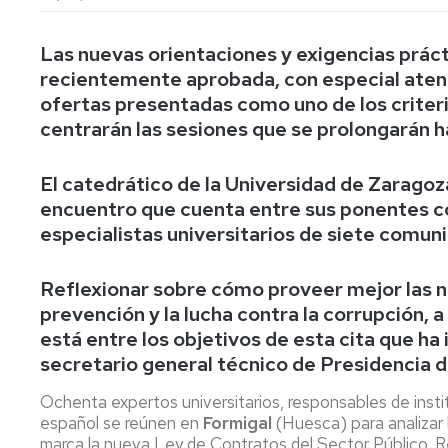
lengua
Servicio
Extranjera
Imágenes
de
Orientación
Las nuevas orientaciones y exigencias prác
Universidad
y
Documentos
recientemente aprobada, con especial atenci
de
Empleo
de
ofertas presentadas como uno de los criteri
la
referencia/Normativa
centrarán las sesiones que se prolongarán h
Experiencia
Internacionalización
en
Get
el
to
Cultura,
Actividades
El catedrático de la Universidad de Zarago
Campus
know
Comunicación
Culturales
encuentro que cuenta entre sus ponentes co
de
us
e
Huesca
especialistas universitarios de siete comu
Imagen
Comunicación
e
Actividades
imagen
Reflexionar sobre cómo proveer mejor las n
e
prevención y la lucha contra la corrupción, a 
instalaciones
deportivas
está entre los objetivos de esta cita que ha
secretario general técnico de Presidencia 
Informática
y
Ochenta expertos universitarios, responsables de insti
comunicaciones
español se reúnen en
Formigal
(Huesca) para analizar 
marca la nueva Ley de Contratos del Sector Público. R