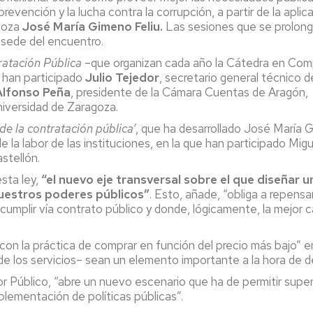
prevención y la lucha contra la corrupción, a partir de la apl
goza
José María Gimeno Feliu.
Las sesiones que se prolonga
 sede del encuentro.
ratación Pública
–que organizan cada año la Cátedra en Compr
 han participado
Julio Tejedor
, secretario general técnico d
Alfonso Peña
, presidente de la Cámara Cuentas de Aragón
iversidad de Zaragoza.
de la contratación pública’
, que ha desarrollado José María 
 la labor de las instituciones, en la que han participado Migu
astellón.
sta ley,
“el nuevo eje transversal sobre el que diseñar 
nuestros poderes públicos”
. Esto, añade, “obliga a repensa
umplir vía contrato público y donde, lógicamente, la mejor cal
con la práctica de comprar en función del precio más bajo” e
 de los servicios– sean un elemento importante a la hora de 
Público, “abre un nuevo escenario que ha de permitir superar 
plementación de políticas públicas”.