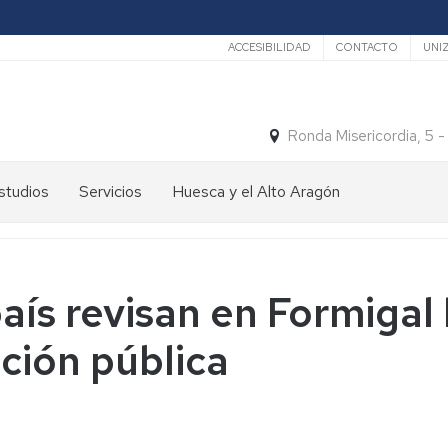
Secundario
ACCESIBILIDAD
CONTACTO
UNI
Ronda Misericordia, 5 
studios
Servicios
Huesca y el Alto Aragón
studios
El
e
tiempo
rado
Medios
aís revisan en Formigal l
studios
de
e
Transporte
ción pública
ostgrado
Turismo
En
ormación
y
Huesca
ermanente
patrimonio
En