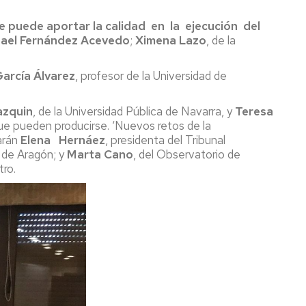
ue puede aportar la calidad en la ejecución del
afael Fernández Acevedo
;
Ximena Lazo
, de la
arcía Álvarez
, profesor de la Universidad de
azquin
, de la Universidad Pública de Navarra, y
Teresa
ue pueden producirse. ‘Nuevos retos de la
parán
Elena Hernáez
, presidenta del Tribunal
o de Aragón; y
Marta Cano
, del Observatorio de
tro.