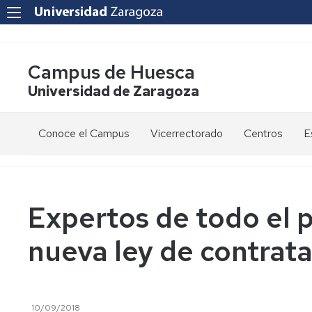
Campus de Huesca
Universidad de Zaragoza
Conoce el Campus
Vicerrectorado
Centros
E
Saludo
Vicerrectora
E
de
d
la
g
Estudios
Centro
Vicerrectora
en
de
Expertos de todo el p
el
Lenguas
E
Órganos
Vicerrectorado
Modernas
d
nueva ley de contrata
de
p
Gobierno
Servicios
Cursos
Secretaría
de
del
F
Dónde
Español
Vicerrectorado
p
Calidad
estamos
como
10/09/2018