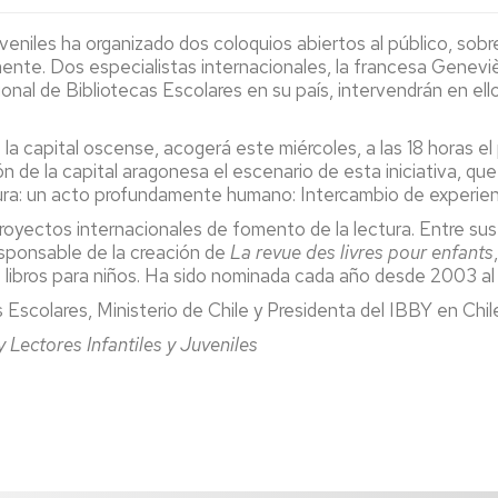
Espacios
el
naturales
Alto
veniles ha organizado dos coloquios abiertos al público, sobr
Aragón
ente. Dos especialistas internacionales, la francesa Genevièv
Cultura
onal de Bibliotecas Escolares en su país, intervendrán en ello
Servicios
para
 capital oscense, acogerá este miércoles, a las 18 horas el pr
jóvenes
ón de la capital aragonesa el escenario de esta iniciativa, q
ura: un acto profundamente humano: Intercambio de experien
proyectos internacionales de fomento de la lectura. Entre s
esponsable de la creación de
La revue des livres pour enfants
e libros para niños. Ha sido nominada cada año desde 2003 al 
Escolares, Ministerio de Chile y Presidenta del IBBY en Chil
 Lectores Infantiles y Juveniles