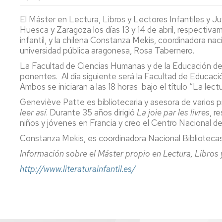
lengua
Servicio
Extranjera
Imágenes
de
El Máster en Lectura, Libros y Lectores Infantiles y Ju
Orientación
Huesca y Zaragoza los días 13 y 14 de abril, respectivam
Universidad
y
Documentos
infantil, y la chilena Constanza Mekis, coordinadora naci
de
Empleo
de
universidad pública aragonesa, Rosa Tabernero.
la
referencia/Normativa
Experiencia
Internacionalización
La Facultad de Ciencias Humanas y de la Educación de la
en
Get
ponentes.
Al día siguiente será la Facultad de Educaci
el
to
Cultura,
Actividades
Ambos se iniciaran a las 18 horas
bajo el título “
La lect
Campus
know
Comunicación
Culturales
Geneviève Patte es bibliotecaria y asesora de varios 
de
us
e
leer así
. Durante 35 años dirigió
La joie par les livres
, r
Huesca
Imagen
Comunicación
niños y jóvenes en Francia y creo el Centro Nacional d
e
Actividades
imagen
Constanza Mekis, es coordinadora Nacional Bibliotecas 
e
Información sobre el Máster propio en Lectura, Libros y
instalaciones
deportivas
http://www.literaturainfantil.es/
Informática
y
comunicaciones