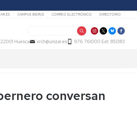
ZAR.ES
CAMPUS IBERUS
CORREO ELECTRÓNICO
DIRECTORIO
Buscar
- 22001 Huesca
vrch@unizar.es
976 761000 Ext: 851383
bernero conversan