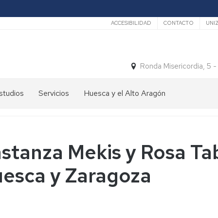
Secundario
ACCESIBILIDAD
CONTACTO
UNI
Ronda Misericordia, 5 
studios
Servicios
Huesca y el Alto Aragón
studios
El
e
tiempo
rado
Medios
stanza Mekis y Rosa Ta
studios
de
e
Transporte
Huesca y Zaragoza
ostgrado
Turismo
En
ormación
y
Huesca
ermanente
patrimonio
En