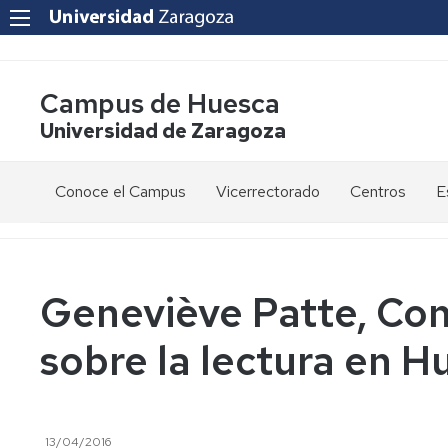
Campus de Huesca
Universidad de Zaragoza
Conoce el Campus
Vicerrectorado
Centros
E
Saludo
Vicerrectora
E
de
d
la
g
Estudios
Centro
Vicerrectora
en
de
Geneviève Patte, Con
el
Lenguas
E
Órganos
Vicerrectorado
Modernas
d
sobre la lectura en 
de
p
Gobierno
Servicios
Cursos
Secretaría
de
del
F
Dónde
Español
Vicerrectorado
p
Calidad
estamos
como
13/04/2016