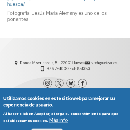
huesca/
Fotografía: Jesús María Alemany es uno de los
ponentes
Ronda Misericordia, 5 - 22001 Huesca
vrch@unizar.es
976 761000 Ext: 851383
Utilizamos cookies en este sitio web para mejorar su
experiencia de usuario.
Al hacer click en Aceptar, otorga su consentimiento para que
Más info
establezcamos cookies.
Aviso Legal
Condiciones generales de uso