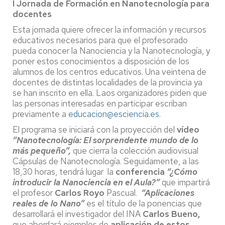
I Jornada de Formación en Nanotecnología para
docentes
Esta jornada quiere ofrecer la información y recursos
educativos necesarios para que el profesorado
pueda conocer la Nanociencia y la Nanotecnología, y
poner estos conocimientos a disposición de los
alumnos de los centros educativos. Una veintena de
docentes de distintas localidades de la provincia ya
se han inscrito en ella. Laos organizadores piden que
las personas interesadas en participar escriban
previamente a
educacion@esciencia.es
.
El programa se iniciará con la proyección del
vídeo
“Nanotecnología: El sorprendente mundo de lo
más pequeño”,
que cierra la colección audiovisual
Cápsulas de Nanotecnología. Seguidamente, a las
18,30 horas, tendrá lugar la
conferencia
“¿Cómo
introducir la Nanociencia en el Aula?”
que impartirá
el profesor
Carlos Royo
Pascual.
“Aplicaciones
reales de lo Nano”
es el título de la ponencias que
desarrollará el investigador del INA
Carlos Bueno,
que abordará ejemplos de
aplicación de estos