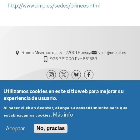
http://www.uimp.es/sedes/pirineos.html
Ronda Misericordia, 5 - 22001 Huesca
vrch@unizar.es
976 761000 Ext: 851383
Utilizamos cookies en este sitio web para mejorar su
experiencia de usuario.
Al hacer click en Aceptar, otorga su consentimiento para que
Más info
establezcamos cookies.
Aviso Legal
Condiciones generales de uso
Aceptar
No, gracias
Política de Privacidad
Política de Cookies
Política de Accesibilidad