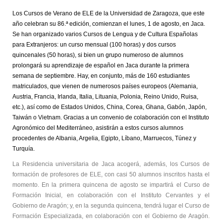
Los Cursos de Verano de ELE de la Universidad de Zaragoza
, que este
año celebran su
86.ª
edición,
comienzan el lunes, 1 de agosto, en Jaca
.
Se han organizado
varios Cursos de Lengua y de Cultura Españolas
para Extranjeros: un curso mensual (100 horas) y d
os cursos
quincenales (50 horas)
, si bien un grupo numeroso de alumnos
prolongará su aprendizaje de e
spañol en Jaca durante la primera
semana de septiembre.
Hay, en conjunto,
más de
1
6
0 estudiantes
matriculados,
que vienen de
numerosos
países europeos (Alemania,
Austria, Francia,
Irlanda,
Italia,
Lituania, Polonia,
Reino Unido,
Ruisa,
etc.)
, así como
de Estados Unidos, China, Corea,
Ghana,
Gabón,
Japón
,
Taiwán
o Vietnam.
Gracias a un convenio de colaboración con el Instituto
Agronómico del Mediterráneo, asistirán a estos cursos alumnos
procedentes de Albania, Argelia, Egipto, Líbano, Marruecos, Túnez y
Turquía.
La Residencia universitaria de Jaca acogerá, además, los Cursos de
formación de profesores de ELE, con casi 50 alumnos inscritos hasta el
momento. En la primera quincena de agosto se impartirá el Curso de
Formación Inicial, en colaboración con el Instituto Cervantes y el
Gobierno de Aragón; y, en la segunda quincena, tendrá lugar el Curso de
Formación Especializada, en colaboración con el Gobierno de Aragón.