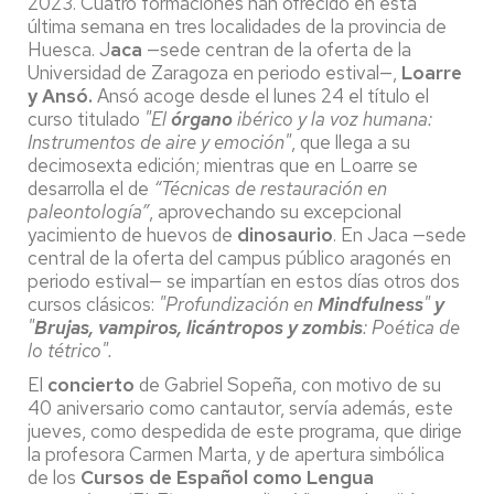
2023. Cuatro formaciones han ofrecido en esta
última semana en tres localidades de la provincia de
Huesca. J
aca
—sede centran de la oferta de la
Universidad de Zaragoza en periodo estival—,
Loarre
y Ansó.
Ansó acoge desde el lunes 24 el título el
curso titulado
"El
órgano
ibérico y la voz humana:
Instrumentos de aire y emoción"
, que llega a su
decimosexta edición; mientras que en Loarre se
desarrolla el de
“Técnicas de restauración en
paleontología”
, aprovechando su excepcional
yacimiento de huevos de
dinosaurio
. En Jaca —sede
central de la oferta del campus público aragonés en
periodo estival— se impartían en estos días otros dos
cursos clásicos:
"Profundización en
Mindfulness
"
y
"
Brujas, vampiros, licántropos y zombis
: Poética de
lo tétrico".
El
concierto
de Gabriel Sopeña, con motivo de su
40 aniversario como cantautor, servía además, este
jueves, como despedida de este programa, que dirige
la profesora Carmen Marta, y de apertura simbólica
de los
Cursos
de Español como Lengua