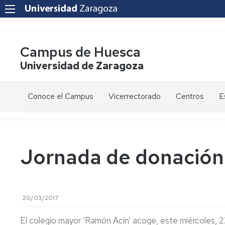
Campus de Huesca
Universidad de Zaragoza
Conoce el Campus
Vicerrectorado
Centros
E
Saludo
Vicerrectora
E
de
d
la
g
Estudios
Centro
Vicerrectora
en
de
Jornada de donación
el
Lenguas
E
Órganos
Vicerrectorado
Modernas
d
de
p
Gobierno
Servicios
Cursos
Secretaría
20/03/2017
de
del
F
Dónde
Español
Vicerrectorado
p
Calidad
estamos
como
El colegio mayor ‘Ramón Acín’ acoge, este miércoles, 2