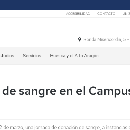
Secundario
ACCESIBILIDAD
CONTACTO
UNI
Ronda Misericordia, 5 
studios
Servicios
Huesca y el Alto Aragón
studios
El
e
tiempo
rado
Medios
 de sangre en el Campu
studios
de
e
Transporte
ostgrado
Turismo
En
ormación
y
Huesca
ermanente
patrimonio
En
2 de marzo, una jornada de donación de sangre, a instancias