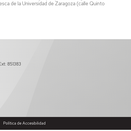
esca de la Universidad de Zaragoza (calle Quinto
xt: 851383
Política de Accesibilidad