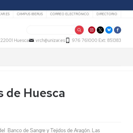
ZAR.ES
CAMPUS IBERUS
CORREO ELECTRÓNICO
DIRECTORIO
Buscar
- 22001 Huesca
vrch@unizar.es
976 761000 Ext: 851383
s de Huesca
 del Banco de Sangre y Tejidos de Aragón. Las