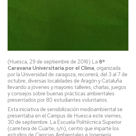
(Huesca, 29 de septiembre de 2016) La
8ª
Caravana Universitaria por el Clima
, organizada
por la Universidad de zaragoza, recorrerá, del 3 al 7 de
octubre, diversas localidades de Aragón y Cataluña
llevando a jóvenes y mayores talleres, charlas, juegos
y consejos sobre buenas prácticas ambientales
presentados por 80 estudiantes voluntarios.
Esta iniciativa de sensibilización medioambiental se
presentaba en el Campus de Huesca este viernes,
30 de septiembre. La Escuela Politécnica Superior
(carretera de Cuarte, s/n), centro que imparte los
estudios de Ciencias Ambientales e Ingeniería