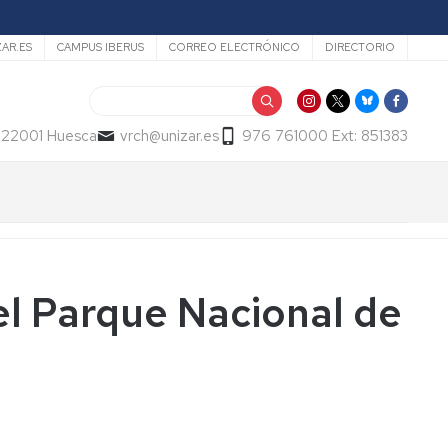
ZAR.ES
CAMPUS IBERUS
CORREO ELECTRÓNICO
DIRECTORIO
Buscar
- 22001 Huesca
vrch@unizar.es
976 761000 Ext: 851383
 el Parque Nacional de