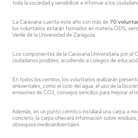
Servicio
toda la sociedad y sensibilizar e informar a los ciudada
de
Mantenimiento
La Caravana cuenta este año con más de
70 voluntar
Conserjería
los voluntarios estarán formados en materia ODS, sens
y
Verde de la Universidad de Zaragoza.
correo
interno
Unizar
Los componentes de la Caravana Universitaria por el Cl
ciudadanos posibles, acudiendo a colegios de educación 
Otros
servicios
en
En todos los centros, los voluntarios realizarán prese
el
ambientales, como el ciclo del agua, el uso de la bicicl
Campus
emisiones de CO2, consejos sencillos para mejorar el med
Además, en un punto céntrico instalará una carpa a mo
concreto, la carpa ofrecerá información sobre residuos
obsequios medioambientales.