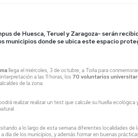
Espacios
el
naturales
Alto
Aragón
Cultura
mpus de Huesca, Teruel y Zaragoza- serán recibi
Servicios
 los municipios donde se ubica este espacio prot
para
jóvenes
lima
llega el miércoles, 3 de octubre, a Torla para conmemorar
nterpretación a las 11 horas, los
70 voluntarios universita
alcaldes de la zona.
odrá realizar realizar un test que calcule su huella ecológica
atural.
isitando a lo largo de esta semana diferentes localidades de
ía a día de los municipios, y además formar en buenas práctic