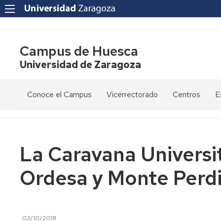
Campus de Huesca
Universidad de Zaragoza
Conoce el Campus
Vicerrectorado
Centros
E
Saludo
Vicerrectora
E
de
d
la
g
Estudios
Centro
Vicerrectora
en
de
La Caravana Universit
el
Lenguas
E
Órganos
Vicerrectorado
Modernas
d
Ordesa y Monte Perd
de
p
Gobierno
Servicios
Cursos
Secretaría
de
del
F
Dónde
Español
Vicerrectorado
p
Calidad
estamos
como
03/10/2018