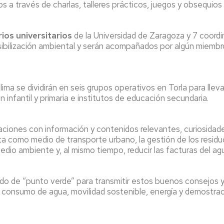
nos a través de charlas, talleres prácticos, juegos y obsequio
ios universitarios
de la Universidad de Zaragoza y 7 coord
ibilización ambiental y serán acompañados por algún miembro
ima se dividirán en seis grupos operativos en Torla para lle
infantil y primaria e institutos de educación secundaria.
ntaciones con información y contenidos relevantes, curiosida
eta como medio de transporte urbano, la gestión de los residu
io ambiente y, al mismo tiempo, reducir las facturas del agua,
do de “punto verde” para transmitir estos buenos consejos y
, consumo de agua, movilidad sostenible, energía y demostraci