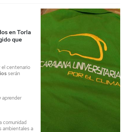
dos en Torla
egido que
 el centenario
rios
serán
 y aprender
 la comunidad
as ambientales a