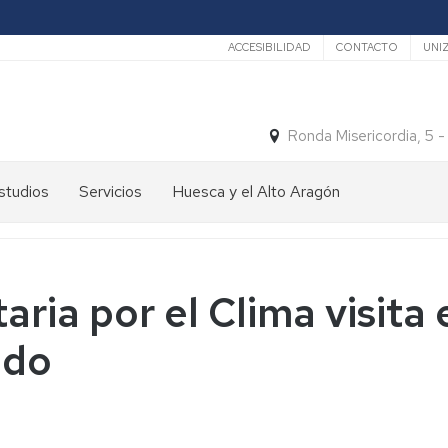
Secundario
ACCESIBILIDAD
CONTACTO
UNI
Ronda Misericordia, 5 
studios
Servicios
Huesca y el Alto Aragón
studios
El
e
tiempo
rado
Medios
aria por el Clima visita
studios
de
e
Transporte
ido
ostgrado
Turismo
En
ormación
y
Huesca
ermanente
patrimonio
En