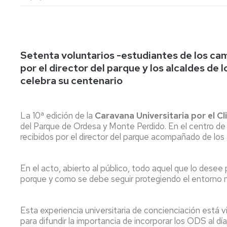
lengua
Servicio
Extranjera
Imágenes
de
Orientación
Universidad
y
Documentos
de
Empleo
de
Setenta voluntarios -estudiantes de los ca
la
referencia/Normativa
Experiencia
Internacionalización
por el director del parque y los alcaldes de
en
Get
celebra su centenario
el
to
Cultura,
Actividades
Campus
know
Comunicación
Culturales
de
us
e
La 10ª edición de la
Caravana Universitaria por el C
Huesca
Imagen
Comunicación
del Parque de Ordesa y Monte Perdido. En el centro de i
e
recibidos por el director del parque acompañado de los 
Actividades
imagen
e
instalaciones
En el acto, abierto al público, todo aquel que lo desee p
deportivas
porque y como se debe seguir protegiendo el entorno n
Informática
y
comunicaciones
Esta experiencia universitaria de concienciación está v
para difundir la importancia de incorporar los ODS al d