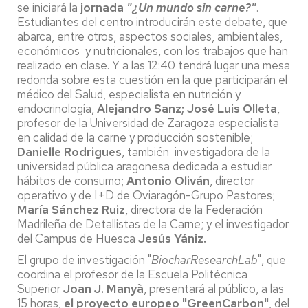
se iniciará la
jornada
"¿Un mundo sin carne?"
.
Estudiantes del centro introducirán este debate, que
abarca, entre otros, aspectos sociales, ambientales,
económicos y nutricionales, con los trabajos que han
realizado en clase. Y a las 12:40 tendrá lugar una mesa
redonda sobre esta cuestión en la que participarán el
médico del Salud, especialista en nutrición y
endocrinología,
Alejandro Sanz; José Luis Olleta
,
profesor de la Universidad de Zaragoza especialista
en calidad de la carne y producción sostenible;
Danielle Rodrigues
, también investigadora de la
universidad pública aragonesa dedicada a estudiar
hábitos de consumo;
Antonio Oliván
, director
operativo y de I+D de Oviaragón-Grupo Pastores;
María Sánchez Ruiz
, directora de la Federación
Madrileña de Detallistas de la Carne; y el investigador
del Campus de Huesca
Jesús Yániz.
El grupo de investigación "
BiocharResearchLab
", que
coordina el profesor de la Escuela Politécnica
Superior
Joan J. Manyà
, presentará al público, a las
15 horas,
el proyecto europeo "GreenCarbon"
, del