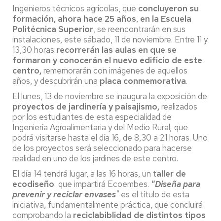
Ingenieros técnicos agrícolas, que
concluyeron su
formación, ahora hace 25 años
,
en la Escuela
Politécnica Superior
, se reencontrarán en sus
instalaciones, este sábado, 11 de noviembre. Entre 11 y
13,30 horas
recorrerán las aulas en que se
formaron y conocerán el nuevo edificio de este
centro,
rememorarán con imágenes de aquellos
años, y descubrirán una
placa conmemorativa
.
El lunes, 13 de noviembre se inaugura la exposición de
proyectos de jardinería y paisajismo,
realizados
por los estudiantes de esta especialidad de
Ingeniería Agroalimentaria y del Medio Rural
,
que
podrá visitarse hasta el día 16, de 8,30 a 21 horas. Uno
de los proyectos será seleccionado para hacerse
realidad en uno de los jardines de este centro.
El día 14 tendrá lugar, a las 16 horas, un t
aller
de
ecodiseño
que impartirá Ecoembes.
"Diseña para
prevenir y reciclar envases
"
es el título de esta
iniciativa, fundamentalmente práctica, que concluirá
comprobando la
reciclabiblidad de distintos tipos