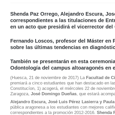
lengua
Servicio
Extranjera
Imágenes
de
Orientación
Shenda Paz Orrego, Alejandro Escura, José
Universidad
y
Documentos
correspondientes a las titulaciones de Ent
de
Empleo
de
en un acto que presidirá el vicerrector 
la
referencia/Normativa
Experiencia
Internacionalización
en
Get
Fernando Loscos, profesor del Máster en P
el
to
Cultura,
Actividades
sobre las últimas tendencias en diagnóst
Campus
know
Comunicación
Culturales
de
us
e
Huesca
Imagen
Comunicación
También se presentarán en esta ceremonia 
e
Odontología del campus altoaragonés en e
Actividades
imagen
e
(Huesca, 21 de noviembre de 2017) La
Facultad de C
instalaciones
premiará a cinco estudiantes que han destacado en las
deportivas
Constitucíon, 1) acogerá, el miércoles 22 de noviembr
Zaragoza,
José Domingo Dueñas
, que estará acompa
Informática
y
Alejandro Escura, José Luis Pérez Lasierra y Paula
comunicaciones
pública aragonesa a los estudiantes con mejores cali
correspondientes a la promoción 2012-2016.
Shenda 