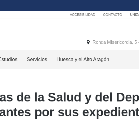
Secundario
ACCESIBILIDAD
CONTACTO
UNIZ
Ronda Misericordia, 5
Estudios
Servicios
Huesca y el Alto Aragón
Estudios
El
de
tiempo
grado
Medios
as de la Salud y del De
Estudios
de
de
Transporte
iantes por sus expedien
postgrado
Turismo
En
Formación
y
Huesca
permanente
patrimonio
En