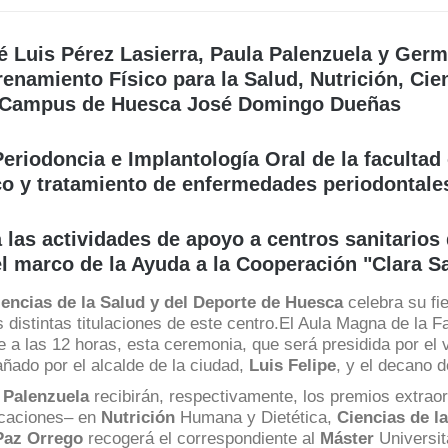
Espacios
el
naturales
Alto
Aragón
 Luis Pérez Lasierra, Paula Palenzuela y Germ
Cultura
renamiento Físico para la Salud,
Nutrición, Cie
del Campus de Huesca José Domingo Dueñas
Servicios
para
jóvenes
eriodoncia e Implantología Oral de la facultad 
ico y tratamiento de enfermedades periodontal
las actividades de apoyo a centros sanitarios 
l marco de la Ayuda a la Cooperación "Clara S
iencias de la Salud y del Deporte de Huesca
celebra su fi
 distintas titulaciones de este centro.El Aula Magna de la 
e a las 12 horas, esta ceremonia, que será presidida por el
ñado por el alcalde de la ciudad,
Luis Felipe
, y el decano 
 Palenzuela
recibirán, respectivamente, los premios extraor
ficaciones– en
Nutrición
Humana y Dietética,
Ciencias de la
Paz Orrego
recogerá el correspondiente al
Máster
Universit