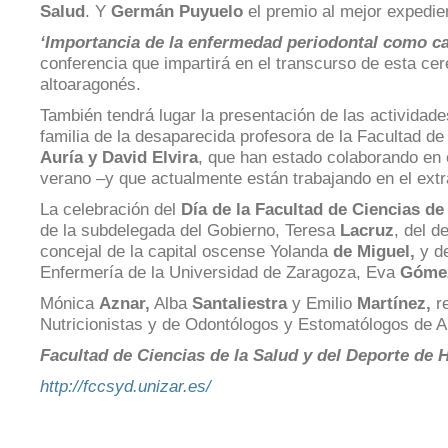
Servicio
Salud
. Y
Germán Puyuelo
el premio al mejor expedie
de
‘Importancia de la enfermedad periodontal como ca
Mantenimiento
conferencia que impartirá en el transcurso de esta c
altoaragonés.
Conserjería
y
También tendrá lugar la presentación de las actividad
correo
familia de la desaparecida profesora de la Facultad d
interno
Auría y David Elvira
, que han estado colaborando en c
Unizar
verano –y que actualmente están trabajando en el extr
La celebración del
Día de la Facultad de Ciencias de
Otros
servicios
de la subdelegada del Gobierno, Teresa
Lacruz
, del 
en
concejal de la capital oscense Yolanda
de Miguel,
y d
el
Enfermería de la Universidad de Zaragoza, Eva
Gómez
Campus
Mónica
Aznar,
Alba
Santaliestra
y Emilio
Martínez,
re
Nutricionistas y de Odontólogos y Estomatólogos de 
Facultad de Ciencias de la Salud y del Deporte de 
http://fccsyd.unizar.es/