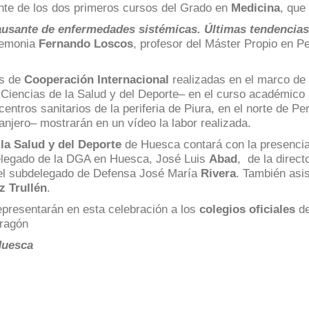
nte de los dos primeros cursos del Grado en
Medicina
, que
usante de enfermedades sistémicas. Últimas tendencias
eremonia
Fernando Loscos
, profesor del Máster Propio en P
es de
Cooperación Internacional
realizadas en el marco de
e Ciencias de la Salud y del Deporte– en el curso académic
entros sanitarios de la periferia de Piura, en el norte de P
anjero– mostrarán en un vídeo la labor realizada.
 la Salud y del Deporte
de Huesca contará con la presencia, 
delegado de la DGA en Huesca, José Luis
Abad
, de la direc
el subdelegado de Defensa José María
Rivera
. También asis
 Trullén
.
presentarán en esta celebración a los
colegios oficiales
de
Aragón
Huesca