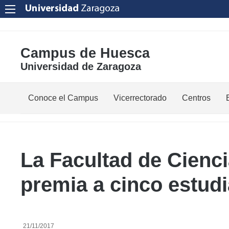
Campus de Huesca
Universidad de Zaragoza
Conoce el Campus
Vicerrectorado
Centros
Saludo
Vicerrectora
de
la
Estudios
Centro
Vicerrectora
en
de
La Facultad de Cienci
el
Lenguas
Órganos
Vicerrectorado
Modernas
premia a cinco estud
de
Gobierno
Servicios
Cursos
Secretaría
de
del
Dónde
Español
Vicerrectorado
Calidad
estamos
como
21/11/2017