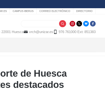
AR.ES
CAMPUS IBERUS
CORREO ELECTRÓNICO
DIRECTORIO
Buscar
 - 22001 Huesca
vrch@unizar.es
976 761000 Ext: 851383
porte de Huesca
tes destacados