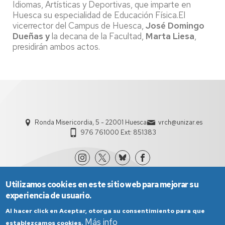
Idiomas, Artísticas y Deportivas, que imparte en
Huesca su especialidad de Educación Física.El
vicerrector del Campus de Huesca,
José Domingo
Dueñas y
la decana de la Facultad,
Marta Liesa
,
presidirán ambos actos.
Ronda Misericordia, 5 - 22001 Huesca
vrch@unizar.es
976 761000 Ext: 851383
Utilizamos cookies en este sitio web para mejorar su
experiencia de usuario.
Al hacer click en Aceptar, otorga su consentimiento para que
Más info
establezcamos cookies.