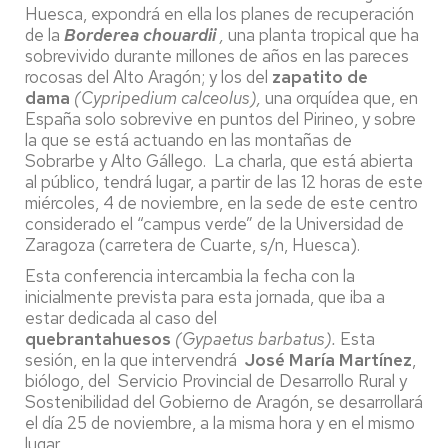
Huesca, expondrá en ella los planes de recuperación
de la
Borderea chouardii
,
una planta tropical que ha
sobrevivido durante millones de años en las pareces
rocosas del Alto Aragón; y los del
zapatito de
dama
(Cypripedium calceolus),
una orquídea que, en
España solo sobrevive en puntos del Pirineo, y sobre
la que se está actuando en las montañas de
Sobrarbe y Alto Gállego. La charla, que está abierta
al público, tendrá lugar, a partir de las 12 horas de este
miércoles, 4 de noviembre, en la sede de este centro
considerado el “campus verde” de la Universidad de
Zaragoza (carretera de Cuarte, s/n, Huesca).
Esta conferencia intercambia la fecha con la
inicialmente prevista para esta jornada, que iba a
estar dedicada al caso del
quebrantahuesos
(Gypaetus barbatus).
Esta
sesión, en la que intervendrá
José María Martínez
,
biólogo, del Servicio Provincial de Desarrollo Rural y
Sostenibilidad del Gobierno de Aragón, se desarrollará
el día 25 de noviembre, a la misma hora y en el mismo
lugar.