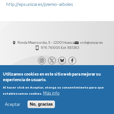
http://eps.unizar.es/premio-arboles
Ronda Misericordia, 5 - 22001 Huesca
vrch@unizar.es
976 761000 Ext: 851383
Utilizamos cookies en este sitio web para mejorar su
experiencia de usuario.
Al hacer click en Aceptar, otorga su consentimiento para que
Más info
establezcamos cookies.
Aviso Legal
Condiciones generales de uso
Aceptar
No, gracias
Política de Privacidad
Política de Cookies
Política de Accesibilidad