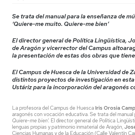
lengua
Servicio
Extranjera
Imágenes
de
Orientación
Se trata del manual para la enseñanza de mús
Universidad
y
Documentos
‘Quiere-me muito. Quiere-me bien’
de
Empleo
de
la
referencia/Normativa
Experiencia
Internacionalización
El director general de Política Lingüística, J
en
Get
de Aragón y vicerrector del Campus altoara
el
to
Cultura,
Actividades
la presentación de estas dos obras que tien
Campus
know
Comunicación
Culturales
de
us
e
Huesca
Imagen
Comunicación
El Campus de Huesca de la Universidad de Z
e
distintos proyectos de investigación en esta
Actividades
imagen
Ustáriz para la incorporación del aragonés 
e
instalaciones
deportivas
La profesora del Campus de Huesca
Iris Orosia Cam
Informática
aragonés con vocación educativa. Se trata del manual
y
Quiere-me bien’.
El director general de Política Lingüí
comunicaciones
lenguas propias y patrimonio inmaterial de Aragón,
Jos
Ciencias Humanas y de la Educación (Calle Valentín Car