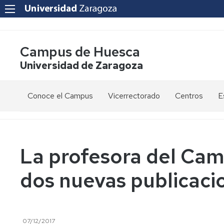
Campus de Huesca
Universidad de Zaragoza
Conoce el Campus
Vicerrectorado
Centros
E
Saludo
Vicerrectora
E
de
d
la
g
Estudios
Centro
Vicerrectora
en
de
La profesora del Cam
el
Lenguas
E
Órganos
Vicerrectorado
Modernas
d
dos nuevas publicaci
de
p
Gobierno
Servicios
Cursos
Secretaría
de
del
F
Dónde
Español
Vicerrectorado
p
Calidad
estamos
como
07/12/2017