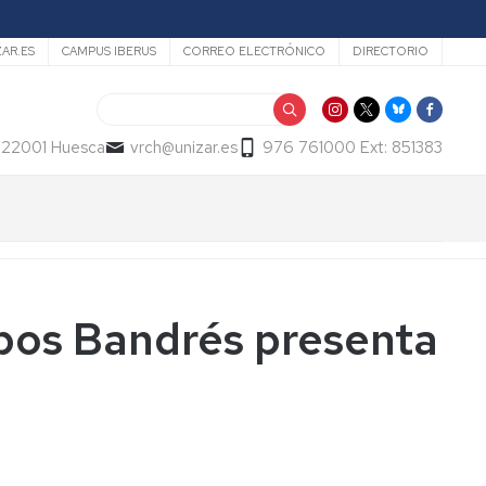
ZAR.ES
CAMPUS IBERUS
CORREO ELECTRÓNICO
DIRECTORIO
Buscar
- 22001 Huesca
vrch@unizar.es
976 761000 Ext: 851383
pos Bandrés presenta