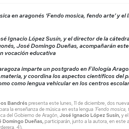
Espacios
el
naturales
Alto
Aragón
ica en aragonés ‘Fendo mosica, fendo arte’ y el 
Cultura
Servicios
osé Ignacio López Susín, y el director de la cáted
para
jóvenes
gonés, José Domingo Dueñas, acompañarán este l
en vocación educativa
aragoza imparte un postgrado en Filología Arago
 materia, y coordina los aspectos científicos del
como como lengua vehicular en los centros escola
pos Bandrés
presenta este lunes, 11 de diciembre, dos nuev
 para la enseñanza de música en esta lengua
‘Fendo mosica, 
stica del Gobierno de Aragón,
José Ignacio López Susín,
y el
é Domingo Dueñas,
participarán, junto a la autora, en este
derera, 4).