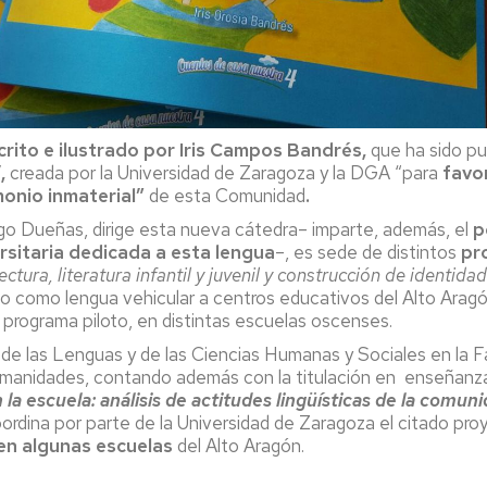
rito e ilustrado por Iris Campos Bandrés,
que ha sido pu
’,
creada por la Universidad de Zaragoza y la DGA “para
favo
monio inmaterial”
de esta Comunidad
.
o Dueñas, dirige esta nueva cátedra– imparte, además, el
p
ersitaria dedicada a esta lengua
–, es sede de distintos
pr
ectura, literatura infantil y juvenil y construcción de identida
 como lengua vehicular a centros educativos del Alto Aragón
rograma piloto, en distintas escuelas oscenses.
 de las Lenguas y de las Ciencias Humanas y Sociales en la 
manidades, contando además con la titulación en enseñanza 
 la escuela: análisis de actitudes lingüísticas de la comun
ordina por parte de la Universidad de Zaragoza el citado pro
 en algunas escuelas
del Alto Aragón.