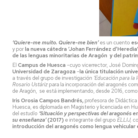
‘Quiere-me muito. Quiere-me bien’
es un cuento
esc
y por
la nueva cátedra ‘Johan Ferrández d’Heredia
de las lenguas minoritarias de Aragón y del patri
El
Campus de Huesca
–cuyo vicerrector, José Doming
Universidad de Zaragoza
–
la única titulación univ
a través del grupo de investigación
‘Educación para la l
Rosario Ustáriz
para la incorporación del aragonés como
de Aragón, se está implementando, desde 2016, como p
Iris Orosia Campos Bandrés,
profesora de Didáctica
Huesca, es diplomada en Magisterio y licenciada en Hu
del
estudio
‘Situación y perspectivas del aragonés en
su enseñanza’
(2017)
e integrante del grupo
ELLIJ,
co
introducción del aragonés como lengua vehicular