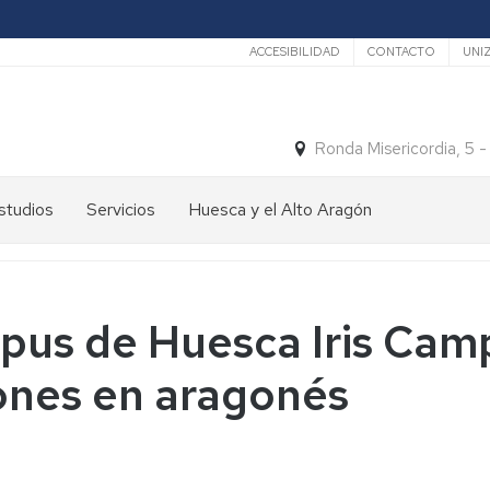
Secundario
ACCESIBILIDAD
CONTACTO
UNI
Ronda Misericordia, 5 
studios
Servicios
Huesca y el Alto Aragón
studios
El
e
tiempo
rado
Medios
pus de Huesca Iris Cam
studios
de
e
Transporte
ones en aragonés
ostgrado
Turismo
En
ormación
y
Huesca
ermanente
patrimonio
En