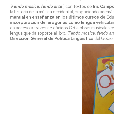
Servicio
‘Fendo mosica, fendo arte’
, con textos de
Iris Camp
de
la historia de la música occidental, proponiendo además 
Mantenimiento
manual en enseñanza en los últimos cursos de Edu
incorporación del aragonés como lengua vehicular
Conserjería
y
da acceso a través de códigos QR a obras musicales repr
correo
lengua que da soporte al libro
. ‘Fendo mosica, fendo art
interno
Dirección General de Política Lingüística
del Gobier
Unizar
Otros
servicios
en
el
Campus