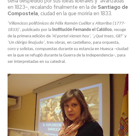
sería despedido por sus ideas liberales y “avanzadas”
en 1823–, recalando finalmente en la de
Santiago de
Compostela
, ciudad en la que moriría en 1833.
‘Villancicos polifónicos de Félix Ramón Cuéllar y Altarriba (1777-
1833)’
, publicado por la
Institución Fernando el Católico
, recoge
de la primera edición de
‘Al portal vienen hoy’, ‘¿Qué traes, Gil?’
y
‘Un clérigo linajudo’
, tres obras, en castellano, para orquesta,
coro y solistas, compuestas durante su estancia en Huesca
–
ciudad
en la que se refugió durante la Guerra de la Independencia
–
, para
ser interpretadas en su catedral.