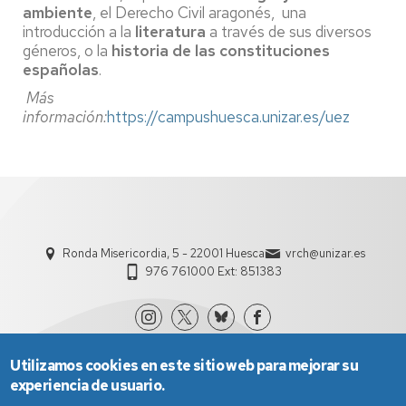
ambiente
, el Derecho Civil aragonés, una
introducción a la
literatura
a través de sus diversos
géneros, o la
historia de las constituciones
españolas
.
Más
información:
https://campushuesca.unizar.es/uez
Ronda Misericordia, 5 - 22001 Huesca
vrch@unizar.es
976 761000 Ext: 851383
Utilizamos cookies en este sitio web para mejorar su
experiencia de usuario.