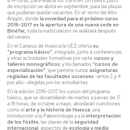
a 14 horas, para realizar los trámites. Un nuevo plazo
de inscripción se abrirá en septiembre, para las plazas
que pudieran quedar vacantes. En el resto del Alto
Aragón, donde
la novedad para el próximo curso
2016-2017 es la apertura de una nueva sede en
Binéfar,
toda la matriculación se realizará después
del verano.
En el Campus de Huesca la UEZ oferta
su
“programa básico”
, integrado, junto a conferencias
y otras actividades formativas por siete
cursos y
talleres monográficos
; y los llamados
“cursos de
especialización”
, que permite cursar
asignaturas
regladas de las facultades oscenses
-entre 2 y 4
por año- elegidas por los estudiantes.
En la edición 2016-2017 los cursos del programa
básico, que se desarrollarán de martes a jueves de 17
a 19 horas, de octubre a mayo, abordarán cuestiones
como el
arte y la historia de Huesca
, una
introducción a la Paleontología y a la
interpretación
de los fósiles
, las claves de la
seguridad
internacional
, aspectos de
ecología y medio