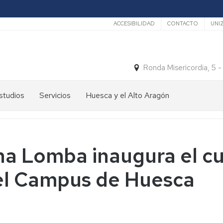
Secundario
ACCESIBILIDAD
CONTACTO
UNI
Ronda Misericordia, 5 
studios
Servicios
Huesca y el Alto Aragón
studios
El
e
tiempo
rado
Medios
ha Lomba inaugura el cu
studios
de
e
Transporte
 el Campus de Huesca
ostgrado
Turismo
En
ormación
y
Huesca
ermanente
patrimonio
En