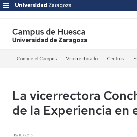
Campus de Huesca
Universidad de Zaragoza
Conoce el Campus
Vicerrectorado
Centros
E
Saludo
Vicerrectora
E
de
d
la
g
Estudios
Centro
Vicerrectora
en
de
La vicerrectora Conc
el
Lenguas
E
Órganos
Vicerrectorado
Modernas
d
de la Experiencia en
de
p
Gobierno
Servicios
Cursos
Secretaría
de
del
F
Dónde
Español
Vicerrectorado
p
Calidad
estamos
como
16/10/2015