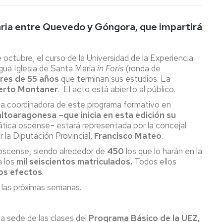
raria entre Quevedo y Góngora, que impartirá
 octubre, el curso de la Universidad de la Experiencia
tigua Iglesia de Santa María
in Foris
(ronda de
res de 55 años
que terminan sus estudios. La
erto Montaner
. El acto está abierto al público.
 la coordinadora de este programa formativo en
altoaragonesa –que inicia en esta edición su
tica oscense– estará representada por la concejal
or la Diputación Provincial,
Francisco Mateo
.
 oscense, siendo alrededor de
450
los que lo harán en la
a los
mil seiscientos matriculados.
Todos ellos
los efectos
.
n las próximas semanas.
la sede de las clases del
Programa Básico de la UEZ,