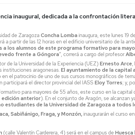
Espacios
el
naturales
Alto
Aragón
ncia inaugural, dedicada a la confrontación lite
Cultura
Servicios
ersidad de Zaragoza
Concha Lomba
inaugura, este lunes 19 de
para
 partir de las 12 horas en el edificio universitario de la an
jóvenes
as a los alumnos de este programa formativo para mayo
uevedo frente a Góngora
”, correrá a cargo del profesor
Alb
or de la Universidad de la Experiencia (UEZ)
Ernesto Arce
,
s instituciones aragonesas.
El ayuntamiento de la capital 
en el patrocinio de uno de sus cursos monográficos de temá
participará el director provincial del IASS
Eloy Torres
; y, p
formativo para mayores de 55 años, este curso en la capital
 edición anterior
). En el conjunto de Aragón, se alcanzan y
omo estudiantes de la Universidad de Zaragoza a todos 
aca, Sabiñánigo, Fraga, y Monzón,
inaugurarán el curso e
n
(calle Valentín Carderera, 4) será en el campus de
Huesca