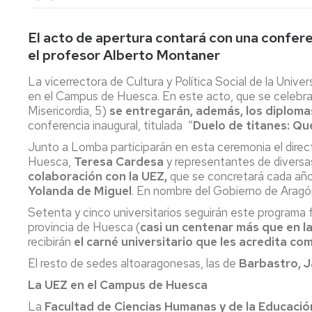
lengua
Servicio
Extranjera
Imágenes
de
Orientación
El acto de apertura contará con una
confere
Universidad
y
Documentos
el profesor Alberto Montaner
de
Empleo
de
la
referencia/Normativa
La vicerrectora de Cultura y Política Social de la Univ
Experiencia
Internacionalización
en el Campus de Huesca. En este acto, que se celebrará a
en
Get
Misericordia, 5)
se entregarán, además, los diplom
el
to
Cultura,
Actividades
conferencia inaugural, titulada “
Duelo de titanes: Q
Campus
know
Comunicación
Culturales
de
Junto a Lomba participarán en esta ceremonia el direct
us
e
Huesca
Huesca,
Teresa Cardesa
Imagen
y representantes de diversa
Comunicación
colaboración con la UEZ,
e
que se concretará cada año 
Actividades
imagen
Yolanda de Miguel
. En nombre del Gobierno de Aragón 
e
Setenta y cinco universitarios seguirán este programa 
instalaciones
provincia de Huesca (
casi un centenar más que en la
deportivas
recibirán
el carné universitario que les acredita c
Informática
El resto de sedes altoaragonesas, las de
Barbastro, J
y
La UEZ en el Campus de Huesca
comunicaciones
La
Facultad de Ciencias Humanas y de la Educació