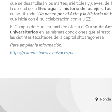
Servicio
que se desarrollarán los martes, miércoles y jueves, de
de
la utilidad de la
Geología
, la
historia de los ejércitos
Mantenimiento
curso titulado “
Un paseo por el Arte y la Historia de 
que inicia con él su colaboración con la UEZ.
Conserjería
El Campus de Huesca también oferta el
Curso de Act
y
universitarios
en las mismas condiciones que el resto 
correo
interno
las distintas facultades de la capital altoaragonesa.
Unizar
Para ampliar la información:
Otros
https://campushuesca.unizar.es/uez
servicios
en
el
Campus
Ronda 