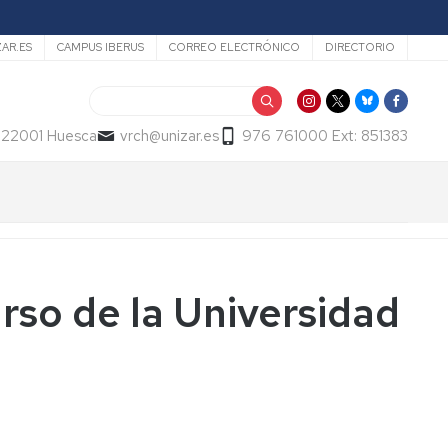
ZAR.ES
CAMPUS IBERUS
CORREO ELECTRÓNICO
DIRECTORIO
Buscar
- 22001 Huesca
vrch@unizar.es
976 761000 Ext: 851383
rso de la Universidad