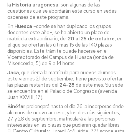
la
Historia aragonesa
, son algunas de las
cuestiones que se abordarán este curso en sedes
oscenses de este programa.
En
Huesca
–donde se han duplicado los grupos
docentes este año–, se ha abierto un plazo de
matrícula extraordinario, del
20 al 25 de octubre
, en
el que se ofertan las últimas 15 de las 140 plazas
disponibles. Este trámite puede hacerse en el
Vicerrectorado del Campus de Huesca (ronda de
Misericordia, 5) de 9 a 14 horas.
Jaca,
que cierra la matrícula para nuevos alumnos
este viernes 21 de septiembre, tiene previsto ofertar
las plazas restantes del
24-28
de este mes. Su sede
se encuentra en el Palacio de Congresos (avenida
Juan XXVIII, 17).
Binéfar
prolongará hasta el día 26 la incorporaciónde
alumnos de nuevo acceso, y los dos días siguientes,
27 y 28 de septiembre, matriculará a las personas
interesadas en las plazas que pudieran quedar libres.
El Centro Cultural y Juvenil (c/Lérida, 77) acoge esta