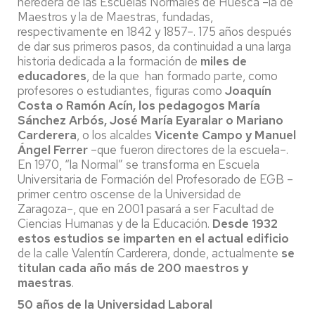
heredera de las Escuelas Normales de Huesca –la de
Maestros y la de Maestras, fundadas,
respectivamente en 1842 y 1857–. 175 años después
de dar sus primeros pasos, da continuidad a una larga
historia dedicada a la formación de
miles de
educadores
, de la que han formado parte, como
profesores o estudiantes, figuras como
Joaquín
Costa o Ramón Acín, los pedagogos María
Sánchez Arbós, José María Eyaralar o Mariano
Carderera
, o los alcaldes
Vicente Campo y Manuel
Ángel Ferrer
–que fueron directores de la escuela–.
En 1970, “la Normal” se transforma en Escuela
Universitaria de Formación del Profesorado de EGB –
primer centro oscense de la Universidad de
Zaragoza–, que en 2001 pasará a ser Facultad de
Ciencias Humanas y de la Educación.
Desde 1932
estos estudios se imparten en el actual edificio
de la calle Valentín Carderera, donde, actualmente
se
titulan cada año más de 200 maestros y
maestras
.
50 años de la Universidad Laboral