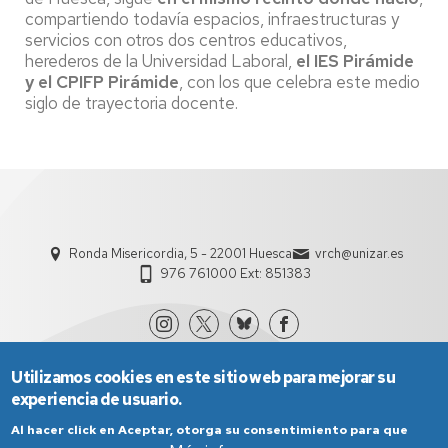
compartiendo todavía espacios, infraestructuras y
servicios con otros dos centros educativos,
herederos de la Universidad Laboral,
el IES Pirámide
y el CPIFP Pirámide
, con los que celebra este medio
siglo de trayectoria docente.
Ronda Misericordia, 5 - 22001 Huesca
vrch@unizar.es
976 761000 Ext: 851383
Utilizamos cookies en este sitio web para mejorar su
experiencia de usuario.
Al hacer click en Aceptar, otorga su consentimiento para que