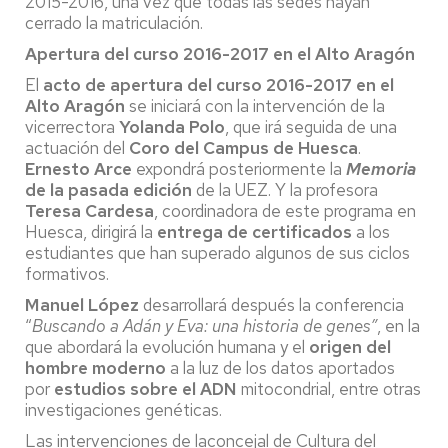
2015-2016, una vez que todas las sedes hayan
cerrado la matriculación.
Apertura del curso 2016-2017 en el Alto Aragón
El
acto de apertura del curso 2016-2017 en el
Alto Aragón
se iniciará con la intervención de la
vicerrectora
Yolanda Polo
, que irá seguida de una
actuación del
Coro del Campus de Huesca
.
Ernesto Arce
expondrá posteriormente la
Memoria
de la pasada edición
de la UEZ. Y la profesora
Teresa Cardesa
, coordinadora de este programa en
Huesca, dirigirá la
entrega de certificados
a los
estudiantes que han superado algunos de sus ciclos
formativos.
Manuel López
desarrollará después la conferencia
“
Buscando a Adán y Eva: una historia de genes”
, en la
que abordará la evolución humana y el
origen del
hombre moderno
a la luz de los datos aportados
por
estudios sobre el ADN
mitocondrial, entre otras
investigaciones genéticas.
Las intervenciones de laconcejal de Cultura del