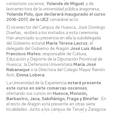
consistorio oscense,
Yolanda de Miguel
,
y de
lavicerrectora de la universidad pública aragonesa,
Yolanda Polo, que declarará inaugurado el curso
2016-2017, de la UEZ
cerraránel acto.
El vicerrector del Campus de Huesca, José Domingo
Dueñas, recibirá a los invitados a esta ceremonia.
Han anunciado su presencia en ella la subdelegada
del Gobierno estatal
María Teresa Lacruz
, el
delegado del Gobierno de Aragón
José Luis Abad
;
Francisco Mateo
, responsable de Cultura,
Educación y Deporte de la Diputación Provincial de
Huesca; la Defensora Universitaria
María José
Rabanaque
o la Directora del Colegio Mayor Ramón
Acín,
Emma Lobera
.
La Universidad de la Experiencia
estará presente
este curso en siete comarcas oscenses
,
ofertando sus cursos en
Huesca, Monzón,
Barbastro, Jaca, Sabiñánigo, Fraga y Binéfar
. En
el resto de Aragón está presente en otras siete
localidades. Junto a los campus de Teruel y Zaragoza