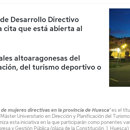
Espacios
el
naturales
Alto
Aragón
de Desarrollo Directivo
Cultura
cita que está abierta al
Servicios
para
jóvenes
ales altoaragonesas del
ación, del turismo deportivo o
a de mujeres directivas en la provincia de Huesca’
es el tít
Máster Universitario en Dirección y Planificación del Turism
iza esta iniciativa en la que participarán como ponentes va
resa y Gestión Pública (plaza de la Constitución, 1, Huesca)