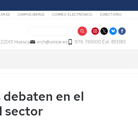
ZAR.ES
CAMPUS IBERUS
CORREO ELECTRÓNICO
DIRECTORIO
Buscar
- 22001 Huesca
vrch@unizar.es
976 761000 Ext: 851383
s debaten en el
 sector