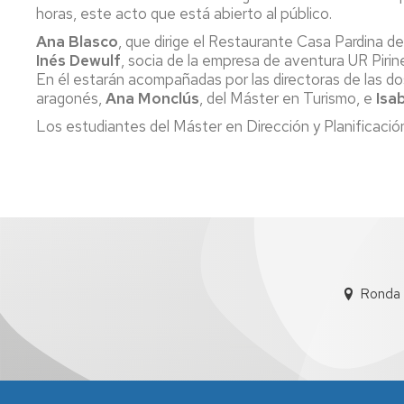
Servicio
horas, este acto que está abierto al público.
de
Ana Blasco
, que dirige el Restaurante Casa Pardina d
Mantenimiento
Inés Dewulf
, socia de la empresa de aventura UR Piri
En él estarán acompañadas por las directoras de las d
Conserjería
y
aragonés,
Ana Monclús
, del Máster en Turismo, e
Isa
correo
Los estudiantes del Máster en Dirección y Planificaci
interno
Unizar
Otros
servicios
en
el
Campus
Ronda 