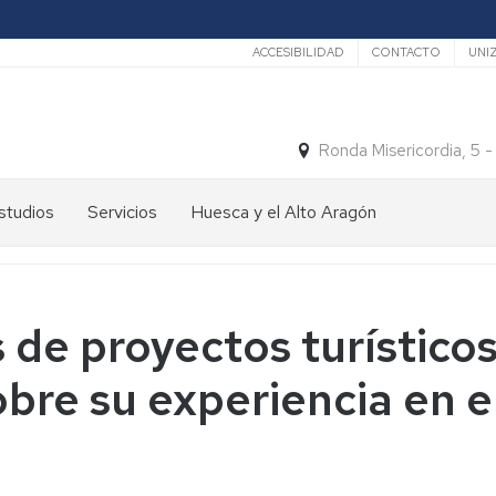
Secundario
ACCESIBILIDAD
CONTACTO
UNI
Ronda Misericordia, 5 
studios
Servicios
Huesca y el Alto Aragón
studios
El
e
tiempo
rado
Medios
 de proyectos turístico
studios
de
e
Transporte
re su experiencia en el
ostgrado
Turismo
En
ormación
y
Huesca
ermanente
patrimonio
En