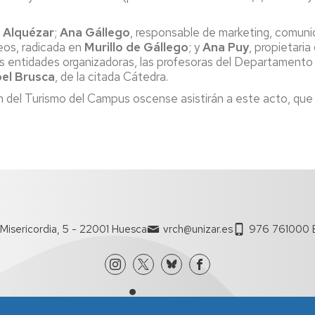
e
Alquézar
;
Ana Gállego
, responsable de marketing, comun
neos, radicada en
Murillo de Gállego
; y
Ana Puy
, propietari
os entidades organizadoras, las profesoras del Departamento
bel Brusca
, de la citada Cátedra.
ón del Turismo del Campus oscense asistirán a este acto, que
Misericordia, 5 - 22001 Huesca
vrch@unizar.es
976 761000 E