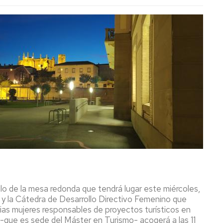
ulo de la mesa redonda que tendrá lugar este miércoles,
o y la Cátedra de Desarrollo Directivo Femenino que
rias mujeres responsables de proyectos turísticos en
 -que es sede del Máster en Turismo- acogerá a las 11