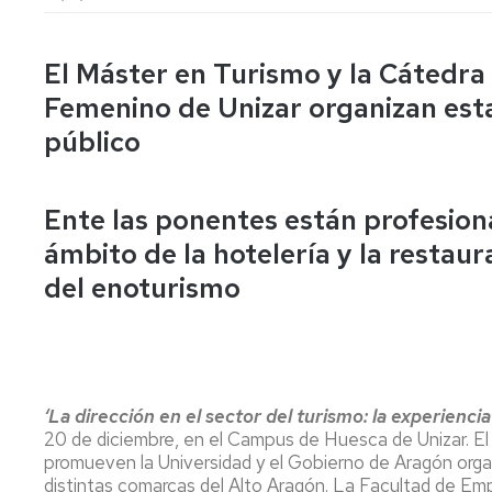
lengua
Servicio
Extranjera
Imágenes
de
Orientación
El Máster en Turismo y la Cátedra 
Universidad
y
Documentos
de
Empleo
de
Femenino de Unizar organizan esta 
la
referencia/Normativa
público
Experiencia
Internacionalización
en
Get
el
to
Cultura,
Actividades
Campus
know
Comunicación
Culturales
Ente las ponentes están profesion
de
us
e
ámbito de la hotelería y la restaur
Huesca
Imagen
Comunicación
e
del enoturismo
Actividades
imagen
e
instalaciones
deportivas
Informática
‘La dirección en el sector del turismo: la experienci
y
20 de diciembre, en el Campus de Huesca de Unizar. El 
comunicaciones
promueven la Universidad y el Gobierno de Aragón organ
distintas comarcas del Alto Aragón. La Facultad de Emp