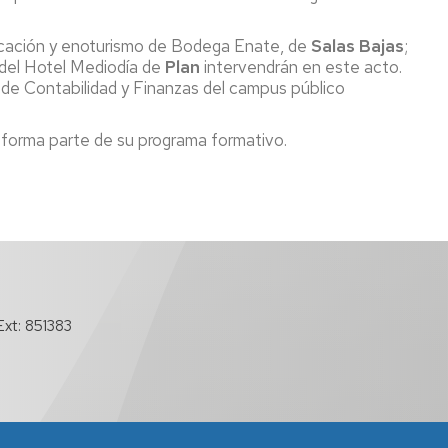
icación y enoturismo de Bodega Enate, de
Salas Bajas
;
a del Hotel Mediodía de
Plan
intervendrán en este acto.
 de Contabilidad y Finanzas del campus público
 forma parte de su programa formativo.
xt: 851383