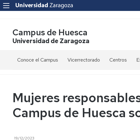
Campus de Huesca
Universidad de Zaragoza
Conoce el Campus
Vicerrectorado
Centros
E
Saludo
Vicerrectora
E
de
d
la
g
Estudios
Centro
Vicerrectora
en
de
Mujeres responsables
el
Lenguas
E
Órganos
Vicerrectorado
Modernas
d
Campus de Huesca sob
de
p
Gobierno
Servicios
Cursos
Secretaría
de
del
F
Dónde
Español
Vicerrectorado
p
Calidad
estamos
como
19/12/2023