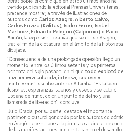
obras sobre el cómic que en estos últimos años ha
venido publicando la editorial Prensas Universitarias,
pretende mostrar, a través de ilustraciones de
autores como C
arlos Azagra, Alberto Calvo,
Carlos Errazu (Kalitos), Isidro Ferrer, Isabel
Martínez, Eduardo Pelegrín (Calpurnio) o Paco
Simón
, la explosión creativa que se dio en Aragón,
tras el fin de la dictadura, en el ámbito de la historieta
dibujada.
"Consecuencia de una prolongada opresión, llegó un
momento, entre los últimos setenta y los primeros
ochenta del siglo pasado, en el que
todo explotó de
una manera colorida, intensa, ruidosa y
multiforme
”, escribe Antonio Altarriba. “Estallaron
ilusiones, esperanzas, sueños y deseos y se cubrió
España de ritmo, color, un punto de delirio y una
llamarada de liberación", concluye.
Julio Gracia, por su parte, destaca el importante
patrimonio cultural generado por los autores de cómic
en Aragón, que se une a la pintura o al cine como una
de las manifestaciones que destacan en el desarrollo