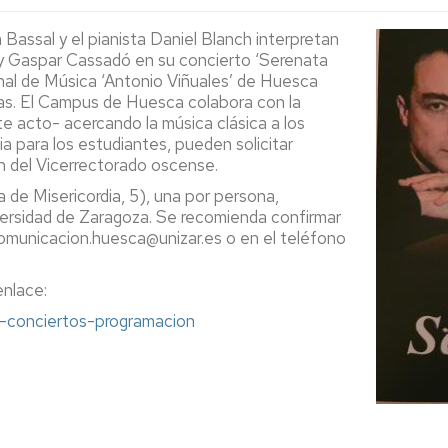
Espacios
el
naturales
Alto
assal y el pianista Daniel Blanch interpretan
Aragón
 y Gaspar Cassadó en su concierto ‘Serenata
Cultura
onal de Música ‘Antonio Viñuales’ de Huesca
oras. El Campus de Huesca colabora con la
Servicios
 acto- acercando la música clásica a los
para
ia para los estudiantes, pueden solicitar
jóvenes
n del Vicerrectorado oscense.
a de Misericordia, 5), una por persona,
versidad de Zaragoza. Se recomienda confirmar
omunicacion.huesca@unizar.es o en el teléfono
enlace:
-conciertos-programacion