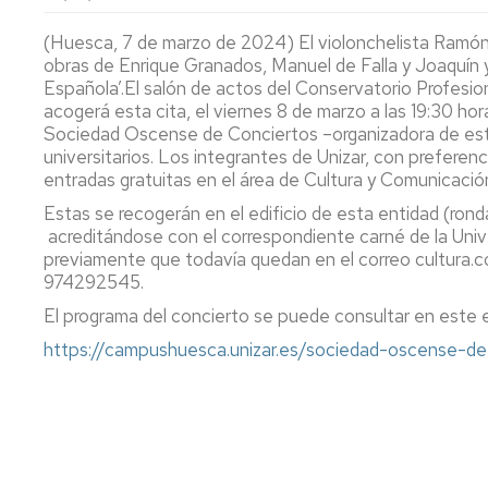
lengua
Servicio
Extranjera
Imágenes
de
(Huesca, 7 de marzo de 2024) El violonchelista Ramón B
Orientación
obras de Enrique Granados, Manuel de Falla y Joaquín
Universidad
y
Documentos
Española’.El salón de actos del Conservatorio Profesi
de
Empleo
de
acogerá esta cita, el viernes 8 de marzo a las 19:30 h
la
referencia/Normativa
Sociedad Oscense de Conciertos –organizadora de este
Experiencia
Internacionalización
universitarios. Los integrantes de Unizar, con preferenc
en
Get
entradas gratuitas en el área de Cultura y Comunicació
el
to
Cultura,
Actividades
Campus
know
Comunicación
Culturales
Estas se recogerán en el edificio de esta entidad (rond
de
us
e
acreditándose con el correspondiente carné de la Uni
Huesca
Imagen
Comunicación
previamente que todavía quedan en el correo cultura.c
e
974292545.
Actividades
imagen
El programa del concierto se puede consultar en este 
e
instalaciones
https://campushuesca.unizar.es/sociedad-oscense-de
deportivas
Informática
y
comunicaciones