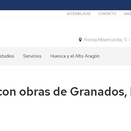
Secundario
ACCESIBILIDAD
CONTACTO
UNI
Ronda Misericordia, 5 
studios
Servicios
Huesca y el Alto Aragón
studios
El
e
tiempo
rado
Medios
con obras de Granados, 
studios
de
e
Transporte
ostgrado
Turismo
En
ormación
y
Huesca
ermanente
patrimonio
En