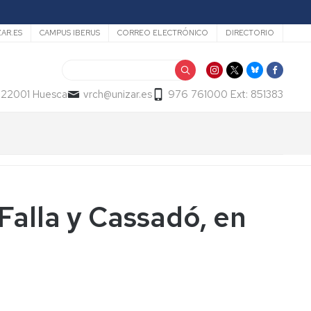
ZAR.ES
CAMPUS IBERUS
CORREO ELECTRÓNICO
DIRECTORIO
Buscar
- 22001 Huesca
vrch@unizar.es
976 761000 Ext: 851383
Falla y Cassadó, en