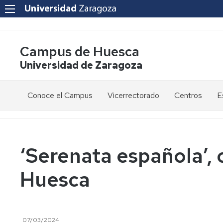
Campus de Huesca
Universidad de Zaragoza
Conoce el Campus
Vicerrectorado
Centros
E
Saludo
Vicerrectora
E
de
d
la
g
Estudios
Centro
Vicerrectora
en
de
‘Serenata española’, 
el
Lenguas
E
Órganos
Vicerrectorado
Modernas
d
Huesca
de
p
Gobierno
Servicios
Cursos
Secretaría
de
del
F
Dónde
Español
Vicerrectorado
p
Calidad
estamos
como
07/03/2024