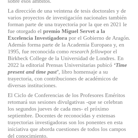
sobre esos ámbitos
.
La dirección de una veintena de tesis doctorales y de
varios proyectos de investigación nacionales también
forman parte de una trayectoria por la que e
n 2021 le
fue otorgado el
premio Miguel Servet a la
Excelencia Investigadora
por el Gobierno de Aragón.
Además forma parte de
la Academia Europaea
y, en
1995, fue reconocida como
r
esearch
f
ellow
por el
Birkbeck College
de la
Universidad de Londres.
En
2022 la editorial Prensas Universitarias pubicó
‘
Time
present and time past’
,
libro homensaje a su
trayectoria, con contribuciones de académicos de
diversas instituciones.
E
l
C
iclo de
C
onferencias de los Profesores Eméritos
retomará sus sesiones divulgativas -que se celebran
los segundos jueves de cada mes- el próximo
septiembre. Docentes de reconocidas y extensas
trayectorias investigadoras son los ponentes en esta
iniciativa que aborda cuestiones de todos los campos
del conocimiento.