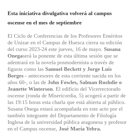
E
sta iniciativa divulgativa volverá al campus
oscense en el mes de septiembre
E
l
C
iclo de
C
onferencias de los Profesores Eméritos
de Unizar en el Campus de Huesca cierra su edición
del curso 2023-24 este jueves, 16 de mayo.
Susana
Onega
será la ponente de esta última sesión que se
adentrará en la novela posmodernista a través de
figuras como las
Samuel Beckett
y
Jorge Luis
Borges
-
antecesores de esta corriente nacida en los
años 60-,
o las de
John Fowles, Salman Rushdie o
Jeanette Winterson
. El edificio del Vicerrectorado
oscense (ronda de Misericordia, 5) acogerá a partir de
las 19:15 horas esta charla que está abierta al público.
Susana
Onega estará acompañada en este acto por
el
también integrante del Departamento de Filología
Inglesa
de la universidad pública aragonesa
y profesor
en el Campus oscense,
José
M
aría Yebra.