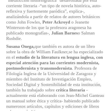
“metaficción historiográfica”
desarrollada por esta
corriente literaria -“
un tipo de novela histórica, auto-
reflexiva y fuertemente paródica”,
explica-
,
analizándola a partir de relatos
de autores británicos
como John Fowles,
Peter Ackroyd
o
Jeanette
Winterson
-de los que la profesora aragonesa ha
publicado monografías-
,
Julian Barnes
o
Salman
Rushdie.
Susana Onega,
que también es autora de un libro
sobre
la obra de
William Faulkner,
se ha especializado
en
el
estudio de la
literatura
en lengua
inglesa,
con
especial atención para las corrientes
modernista,
postmodernista y transmodernista
.
Profesora de
Filología Inglesa de la Universidad de Zaragoza y
miembro del Instituto de Investigación Empleo,
Sociedad Digital y Sostenibilidad
de esta institución,
también ha trabajado sobre
crítica literaria
-
a
ctualmente está
elabor
ando
con Jean-Michel Ganteau
un manual sobre ética
y
crítica-
habiendo publicado
numerosos artículos, capítulos y ediciones de libros