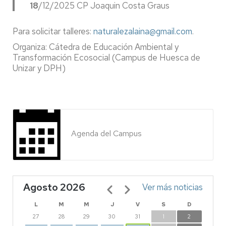
18
/12/2025 CP Joaquin Costa Graus
Para solicitar talleres:
naturalezalaina@gmail.com
.
Organiza: Cátedra de Educación Ambiental y
Transformación Ecosocial (Campus de Huesca de
Unizar y DPH)
Agenda del Campus
Agosto 2026
Paginación
Ver más noticias
L
M
M
J
V
S
D
27
28
29
30
31
1
2