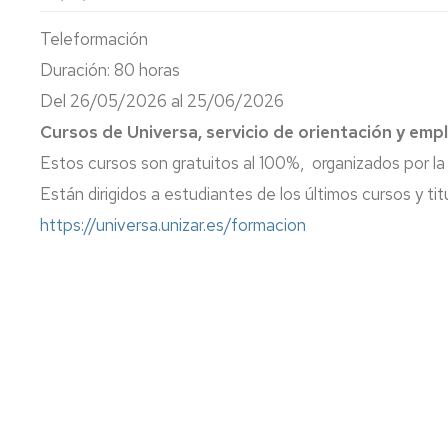
lengua
Servicio
Extranjera
Imágenes
de
Teleformación
Orientación
Duración: 80 horas
Universidad
y
Documentos
de
Empleo
de
Del 26/05/2026 al 25/06/2026
la
referencia/Normativa
Experiencia
Internacionalización
Cursos de Universa, servicio de orientación y emp
en
Get
Estos cursos son gratuitos al 100%, organizados por la
el
to
Cultura,
Actividades
Campus
know
Comunicación
Culturales
Están dirigidos a estudiantes de los últimos cursos y ti
de
us
e
https://universa.unizar.es/formacion
Huesca
Imagen
Comunicación
e
Actividades
imagen
e
instalaciones
deportivas
Informática
y
comunicaciones