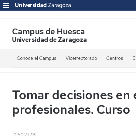
Campus de Huesca
Universidad de Zaragoza
Conoce el Campus
Vicerrectorado
Centros
E
Saludo
Vicerrectora
E
de
d
la
g
Estudios
Centro
Vicerrectora
en
de
Tomar decisiones en 
el
Lenguas
E
Órganos
Vicerrectorado
Modernas
d
profesionales. Curso
de
p
Gobierno
Servicios
Cursos
Secretaría
de
del
F
Dónde
Español
Vicerrectorado
p
Calidad
estamos
como
08/05/2026