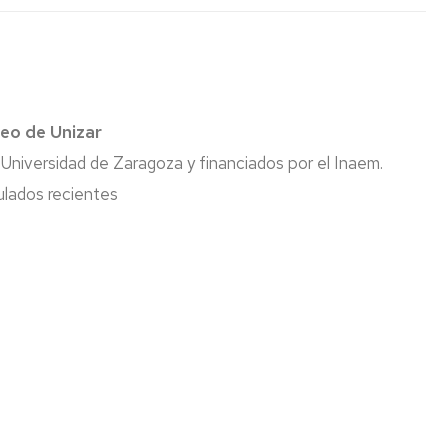
Espacios
el
naturales
Alto
Aragón
Cultura
Servicios
leo de Unizar
para
jóvenes
 Universidad de Zaragoza y financiados por el Inaem.
tulados recientes