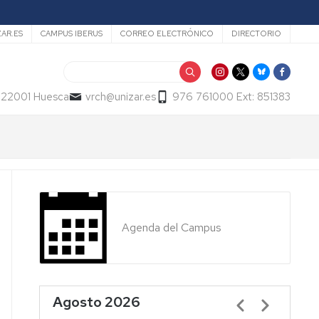
ZAR.ES
CAMPUS IBERUS
CORREO ELECTRÓNICO
DIRECTORIO
Buscar
- 22001 Huesca
vrch@unizar.es
976 761000 Ext: 851383
Agenda del Campus
Agosto 2026
Paginación