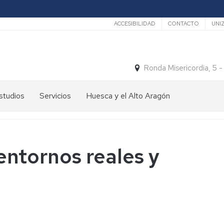
Secundario
ACCESIBILIDAD
CONTACTO
UNI
Ronda Misericordia, 5 
studios
Servicios
Huesca y el Alto Aragón
studios
El
e
tiempo
rado
Medios
entornos reales y
studios
de
e
Transporte
ostgrado
Turismo
En
ormación
y
Huesca
ermanente
patrimonio
En