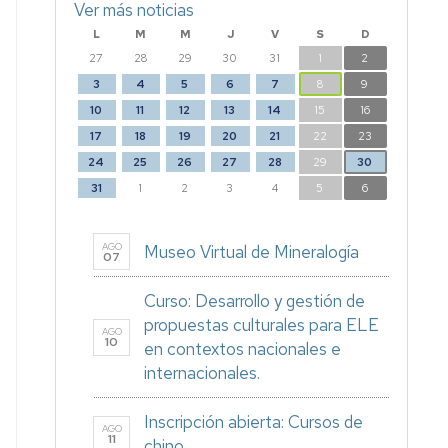
Ver más noticias
L
M
M
J
V
S
D
27
28
29
30
31
1
2
3
4
5
6
7
8
9
10
11
12
13
14
15
16
17
18
19
20
21
22
23
24
25
26
27
28
29
30
31
1
2
3
4
5
6
AGO
Museo Virtual de Mineralogía
07
Curso: Desarrollo y gestión de
propuestas culturales para ELE
AGO
10
en contextos nacionales e
internacionales.
Inscripción abierta: Cursos de
AGO
11
chino