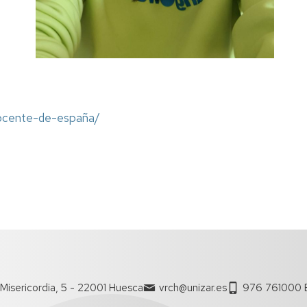
docente-de-españa/
Misericordia, 5 - 22001 Huesca
vrch@unizar.es
976 761000 E