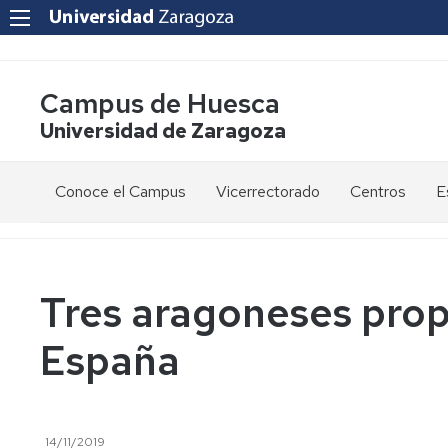
Campus de Huesca
Universidad de Zaragoza
Conoce el Campus
Vicerrectorado
Centros
E
Saludo
Vicerrectora
E
de
d
la
g
Estudios
Centro
Vicerrectora
en
de
Tres aragoneses prop
el
Lenguas
E
Órganos
Vicerrectorado
Modernas
d
España
de
p
Gobierno
Servicios
Cursos
Secretaría
de
del
F
Dónde
Español
Vicerrectorado
p
Calidad
estamos
como
14/11/2019