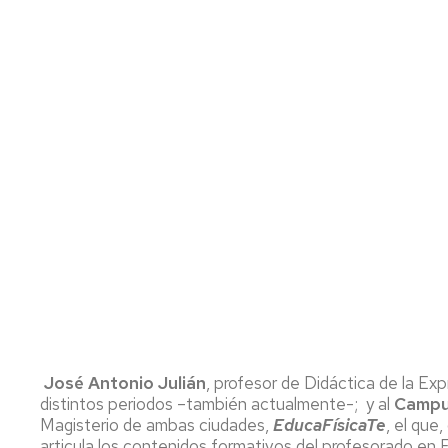
José Antonio Julián
, profesor de Didáctica de la Ex
distintos periodos –también actualmente-; y al
Campu
Magisterio de ambas ciudades,
EducaFísicaTe
, el que
articula los contenidos formativos del profesorado en