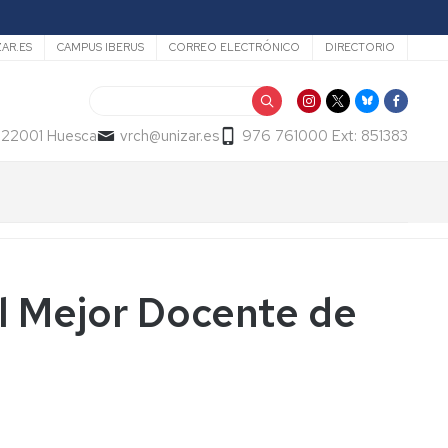
ZAR.ES
CAMPUS IBERUS
CORREO ELECTRÓNICO
DIRECTORIO
Buscar
- 22001 Huesca
vrch@unizar.es
976 761000 Ext: 851383
l Mejor Docente de