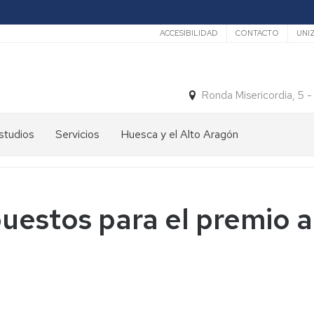
Secundario
ACCESIBILIDAD
CONTACTO
UNI
Ronda Misericordia, 5 
studios
Servicios
Huesca y el Alto Aragón
studios
El
e
tiempo
rado
Medios
uestos para el premio a
studios
de
e
Transporte
ostgrado
Turismo
En
ormación
y
Huesca
ermanente
patrimonio
En