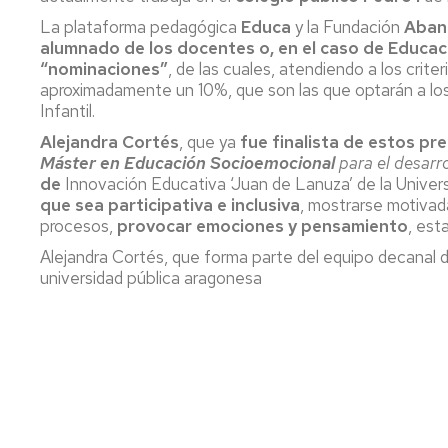
Servicio
La plataforma pedagógica
de
Educa
y la Fundación
Aban
Mantenimiento
alumnado de los docentes o, en el caso de Educación
“nominaciones”
, de las cuales, atendiendo a los crit
Conserjería
aproximadamente un 10%, que son las que optarán a los p
y
Infantil.
correo
Alejandra Cortés
, que ya
fue finalista de estos pr
interno
Máster
en Educación Socioemocional
para el desarro
Unizar
de
Innovación Educativa ‘Juan de Lanuza’ de la Univers
que sea participativa e inclusiva
, mostrarse motivad
Otros
procesos,
provocar emociones y pensamiento
, est
servicios
en
Alejandra Cortés, que forma parte del equipo decanal d
el
universidad pública aragonesa
Campus