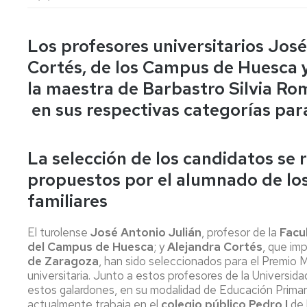
lengua
Servicio
Extranjera
Imágenes
de
Orientación
Los profesores universitarios José
Universidad
y
Documentos
de
Empleo
de
Cortés, de los Campus de Huesca 
la
referencia/Normativa
la maestra de Barbastro Silvia Ro
Experiencia
Internacionalización
en
Get
en sus respectivas categorías par
el
to
Cultura,
Actividades
Campus
know
Comunicación
Culturales
de
us
e
La selección de los candidatos se re
Huesca
Imagen
Comunicación
e
propuestos por el alumnado de los
Actividades
imagen
familiares
e
instalaciones
deportivas
El turolense
José Antonio Julián
, profesor de la
Facu
del Campus de Huesca
; y
Alejandra Cortés
, que im
Informática
de Zaragoza
, han sido seleccionados para el Premio
y
universitaria. Junto a estos profesores de la Universi
comunicaciones
estos galardones, en su modalidad de Educación Primar
actualmente trabaja en el
colegio público Pedro I
de 