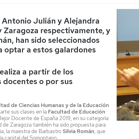
Espacios
el
naturales
Alto
Aragón
 Antonio Julián y Alejandra
Cultura
y Zaragoza respectivamente, y
Servicios
mán, han sido seleccionados
para
jóvenes
a optar a estos galardones
aliza a partir de los
 docentes o por sus
ltad de Ciencias Humanas y de la Educación
parte sus clases en la
Facultad de Educación
 Mejor Docente de España 2019, en su categoría
dad de Zaragoza también ha sido propuesta para
ia, la maestra de Barbastro
Silvia Román
, que
la capital del Somontano.