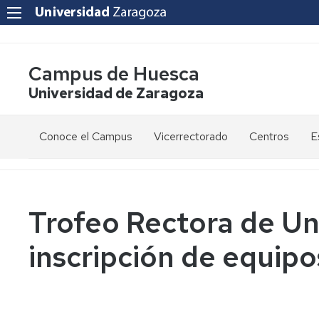
Campus de Huesca
Universidad de Zaragoza
Conoce el Campus
Vicerrectorado
Centros
E
Saludo
Vicerrectora
E
de
d
la
g
Estudios
Centro
Vicerrectora
en
de
Trofeo Rectora de Uni
el
Lenguas
E
Órganos
Vicerrectorado
Modernas
d
inscripción de equipo
de
p
Gobierno
Servicios
Cursos
Secretaría
de
del
F
Dónde
Español
Vicerrectorado
p
Calidad
estamos
como