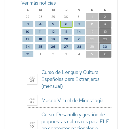
Ver más noticias
L
M
M
J
V
S
D
27
28
29
30
31
1
2
3
4
5
6
7
8
9
10
11
12
13
14
15
16
17
18
19
20
21
22
23
24
25
26
27
28
29
30
31
1
2
3
4
5
6
Curso de Lengua y Cultura
AGO
Españolas para Extranjeros
06
(mensual)
AGO
Museo Virtual de Mineralogía
07
Curso: Desarrollo y gestión de
propuestas culturales para ELE
AGO
10
en contextos nacionales e