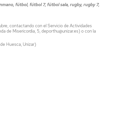
Espacios
el
ano, fútbol, fútbol 7, fútbol sala, rugby, rugby 7,
naturales
Alto
Aragón
Cultura
bre, contactando con el Servicio de Actividades
Servicios
a de Misericordia, 5, deporthu@unizar.es) o con la
para
jóvenes
 de Huesca, Unizar)