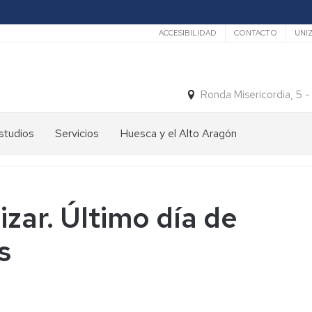
Secundario
ACCESIBILIDAD
CONTACTO
UNI
Ronda Misericordia, 5 
studios
Servicios
Huesca y el Alto Aragón
studios
El
e
tiempo
rado
Medios
zar. Último día de
studios
de
e
Transporte
s
ostgrado
Turismo
En
ormación
y
Huesca
ermanente
patrimonio
En