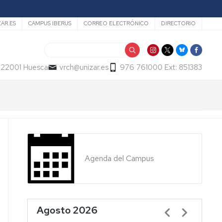
ZAR.ES
CAMPUS IBERUS
CORREO ELECTRÓNICO
DIRECTORIO
Buscar
- 22001 Huesca
vrch@unizar.es
976 761000 Ext: 851383
Agenda del Campus
Agosto 2026
Paginación