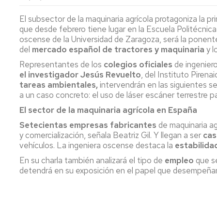
lengua
Servicio
Extranjera
Imágenes
de
El subsector de la maquinaria agrícola protagoniza la p
Orientación
que desde febrero tiene lugar en la Escuela Politécnic
Universidad
y
Documentos
oscense de la Universidad de Zaragoza, será la ponente de
de
Empleo
de
del
mercado español de tractores y maquinaria
y l
la
referencia/Normativa
Experiencia
Internacionalización
Representantes de los
colegios oficiales
de ingeniero
en
Get
el investigador Jesús Revuelto
, del Instituto Piren
el
to
Cultura,
Actividades
tareas ambientales,
intervendrán en las siguientes se
Campus
know
Comunicación
Culturales
a un caso concreto: el uso de láser escáner terrestre p
de
us
e
El sector de la maquinaria agrícola en España
Huesca
Imagen
Comunicación
e
Setecientas empresas fabricantes
de maquinaria agr
Actividades
imagen
y comercialización, señala Beatriz Gil. Y llegan a ser
cas
e
vehículos. La ingeniera oscense destaca la
estabilida
instalaciones
En su charla también analizará el tipo de
empleo
que s
deportivas
detendrá en su exposición en el papel que desempeñan 
Informática
y
comunicaciones