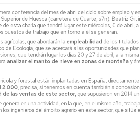
Espacios
el
naturales
Alto
rimera conferencia del mes de abril del ciclo sobre empleo y 
Aragón
a Superior de Huesca (carretera de Cuarte, s7n). Beatriz Gil,
Cultura
 esta charla que tendrá lugar este miércoles, 6 de abril, a par
os puestos de trabajo que en torno a él se generan.
Servicios
para
s agrícolas, que abordarán la
empleabilidad
de los titulados
jóvenes
aico de Ecología, que se acercará a las oportunidades que pla
siones, que tendrán lugar los días 20 y 27 de abril, a la misma
ara
analizar el manto de nieve en zonas de montaña
y ár
ícola y forestal están implantadas en España, directamente o 
i 2.000
, precisa, si tenemos en cuenta también a concesio
d de las ventas de este sector,
que supusieron en 2014 una
e genera en una actividad, en la que, en el mismo año, trabaj
los ingenieros del ámbito agrario en este sector, que sitúa