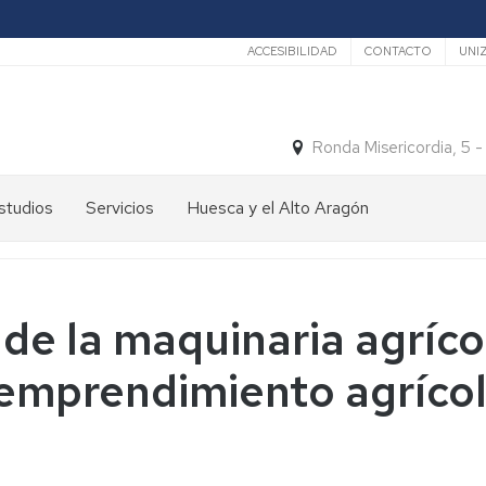
Secundario
ACCESIBILIDAD
CONTACTO
UNI
Ronda Misericordia, 5 
studios
Servicios
Huesca y el Alto Aragón
studios
El
e
tiempo
rado
Medios
 de la maquinaria agrícol
studios
de
e
Transporte
 emprendimiento agríco
ostgrado
Turismo
En
ormación
y
Huesca
ermanente
patrimonio
En