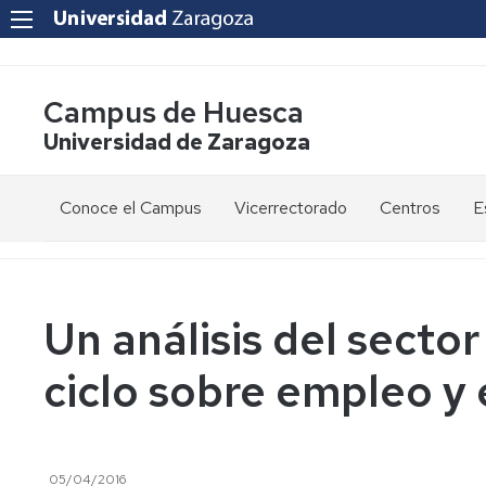
Campus de Huesca
Universidad de Zaragoza
Conoce el Campus
Vicerrectorado
Centros
E
Saludo
Vicerrectora
E
de
d
la
g
Estudios
Centro
Vicerrectora
en
de
Un análisis del sector
el
Lenguas
E
Órganos
Vicerrectorado
Modernas
d
ciclo sobre empleo y
de
p
Gobierno
Servicios
Cursos
Secretaría
de
del
F
Dónde
Español
Vicerrectorado
p
Calidad
estamos
como
05/04/2016