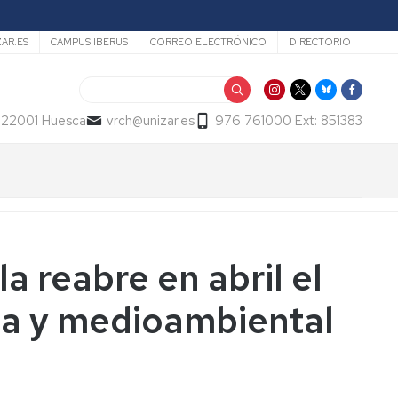
ZAR.ES
CAMPUS IBERUS
CORREO ELECTRÓNICO
DIRECTORIO
Buscar
- 22001 Huesca
vrch@unizar.es
976 761000 Ext: 851383
a reabre en abril el
la y medioambiental