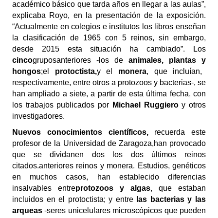
académico básico que tarda años en llegar a las aulas
”,
explicaba Royo, en la presentación de la exposición.
“Actualmente en colegios e institutos los libros enseñan
la clasificación de 1965 con 5 reinos, sin embargo,
desde 2015 esta situación ha cambiado”.
Los
cinco
grupos
anteriores
-
los de
animales, plantas
y
hongos
;
el
p
rotoctista,
y el
monera
, que incluían,
respectivamente, entre otros a
protozoos y bacterias-
, se
ha
n
ampliado
a siete
, a partir de esta última fecha, con
los trabajos publicados por
Michael Ruggiero
y otros
investigadores.
N
uevos
conocimientos científicos,
recuerda este
profesor de la Universidad de Zaragoza,
han provocado
que se
divid
an
en dos
l
os
dos últimos reinos
citados.
anterior
es
reino
s y monera. Estudios, genéticos
en muchos casos, han establecido diferencias
insalvables entre
protozoos y algas
, que estaban
incluidos en el
p
rotoctista;
y entre
las bacterias y las
arqueas
-
seres unicelulares
microscópic
o
s
que
pueden