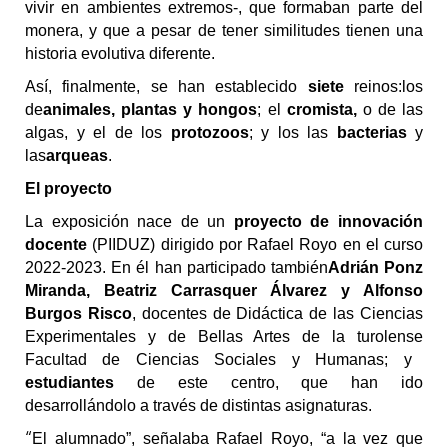
viv
ir
en ambientes extremos-,
que
formaban parte del
monera, y que
a pesar de tener similitudes tienen una
historia evolutiva diferente.
A
sí,
finalmente,
se han establecido
siete
reinos:
los
de
animal
es
,
plantas
y hongos
; el
cromista,
o
de las
algas,
y
el de los
protozoos
;
y
los
las
bacterias
y
las
arqueas
.
E
l proyecto
L
a exposición nace de un
proyecto de innovación
docente
(PIIDUZ) dirigido por Rafael Royo en el curso
2022-2023.
E
n
é
l han participado
también
Adrián Ponz
Miranda, Beatriz Carrasquer Álvarez
y
Alfonso
Burgos Risco
,
docentes de
Didáctica de las Ciencias
E
xperimentales
y
de Bellas Artes
de la
turolense
Facultad de Ciencias Sociales y Humanas; y
estudiantes
de este centro, que han ido
desarrollándolo a través de distintas asignaturas.
“
E
l alumnado”,
señalaba
Rafael Royo, “
a la vez que