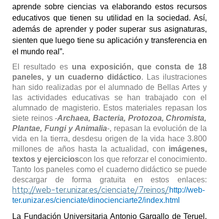
aprende sobre ciencias va elaborando
estos
recursos
educativos
que tienen su utilidad en la sociedad.
A
sí,
además de aprender y
poder
superar sus asignaturas,
sienten que luego tiene su aplicación y transferencia en
el mundo real”.
El resultado es
una exposición, que consta de 18
paneles, y un cuaderno didáctico
. L
as ilustraciones
han sido realizadas por el alumnado de Bellas Artes y
las actividades educativas se han trabajado con el
alumnado de magisterio.
Estos materiales repasan los
siete reinos -
Archaea, Bacteria, Protozoa, Chromista,
Plantae, Fungi y Animalia
-,
repasan la evolución de la
vida en la tierra, desde
su
origen de la vida hace 3.800
millones de años hasta la actualidad,
con
imágenes,
textos
y ejercicios
con los que
reforzar el conocimiento.
Tanto los paneles como el cuaderno
didáctico se puede
descargar de forma gratuita
en estos enlaces
:
http://web-ter.unizar.es/cienciate/7reinos/
http://web-
ter.unizar.es/cienciate/dinocienciarte2/index.html
L
a Fundación Universitaria Antonio Gargall
o de Teruel,