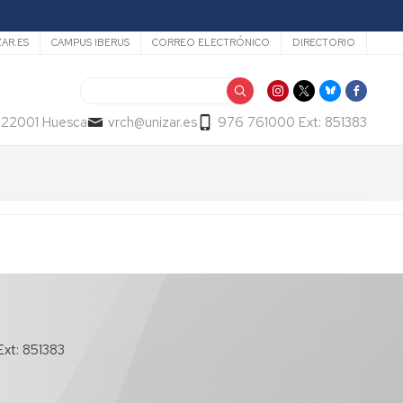
ZAR.ES
CAMPUS IBERUS
CORREO ELECTRÓNICO
DIRECTORIO
Buscar
- 22001 Huesca
vrch@unizar.es
976 761000 Ext: 851383
xt: 851383