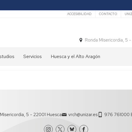
Secundario
ACCESIBILIDAD
CONTACTO
UNI
Ronda Misericordia, 5 
studios
Servicios
Huesca y el Alto Aragón
studios
El
e
tiempo
rado
Medios
studios
de
e
Transporte
ostgrado
Turismo
En
Misericordia, 5 - 22001 Huesca
vrch@unizar.es
976 761000 E
ormación
y
Huesca
ermanente
patrimonio
En