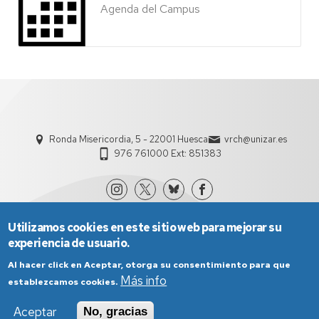
Agenda del Campus
Ronda Misericordia, 5 - 22001 Huesca
vrch@unizar.es
976 761000 Ext: 851383
Utilizamos cookies en este sitio web para mejorar su
experiencia de usuario.
Al hacer click en Aceptar, otorga su consentimiento para que
Más info
establezcamos cookies.
Aviso Legal
Condiciones generales de uso
Aceptar
No, gracias
Política de Privacidad
Política de Cookies