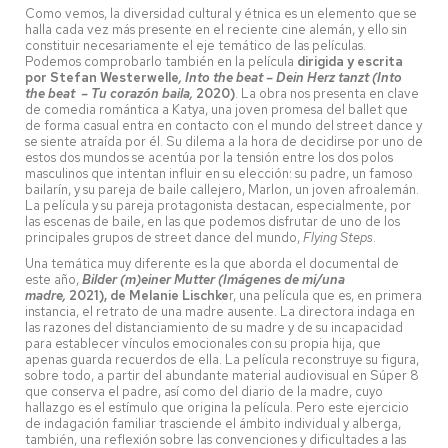
Como vemos, la diversidad cultural y étnica es un elemento que se
halla cada vez más presente en el reciente cine alemán, y ello sin
constituir necesariamente el eje temático de las películas.
Podemos comprobarlo también en la película
dirigida y escrita
por Stefan Westerwelle
, Into the beat – Dein Herz tanzt (Into
the beat – Tu corazón baila,
2020)
. La obra nos presenta en clave
de comedia romántica a Katya, una joven promesa del ballet que
de forma casual entra en contacto con el mundo del street dance y
se siente atraída por él. Su dilema a la hora de decidirse por uno de
estos dos mundos se acentúa por la tensión entre los dos polos
masculinos que intentan influir en su elección: su padre, un famoso
bailarín, y su pareja de baile callejero, Marlon, un joven afroalemán.
La película y su pareja protagonista destacan, especialmente, por
las escenas de baile, en las que podemos disfrutar de uno de los
principales grupos de street dance del mundo,
Flying Steps
.
Una temática muy diferente es la que aborda el documental de
este año,
Bilder (m)einer Mutter (Imágenes de mi/una
madre,
2021), de Melanie Lischke
r, una película que es, en primera
instancia, el retrato de una madre ausente. La directora indaga en
las razones del distanciamiento de su madre y de su incapacidad
para establecer vínculos emocionales con su propia hija, que
apenas guarda recuerdos de ella. La película reconstruye su figura,
sobre todo, a partir del abundante material audiovisual en Súper 8
que conserva el padre, así como del diario de la madre, cuyo
hallazgo es el estímulo que origina la película. Pero este ejercicio
de indagación familiar trasciende el ámbito individual y alberga,
también, una reflexión sobre las convenciones y dificultades a las