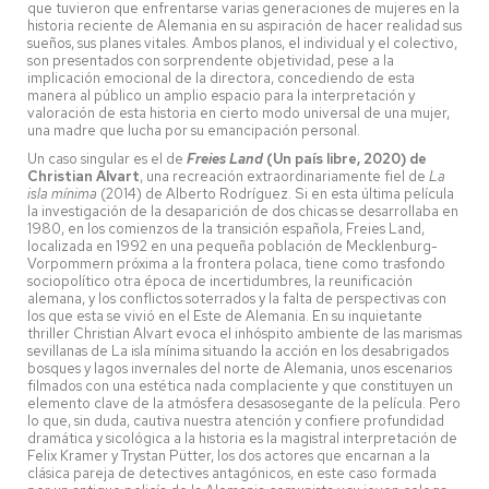
que tuvieron que enfrentarse varias generaciones de mujeres en la
historia reciente de Alemania en su aspiración de hacer realidad sus
sueños, sus planes vitales. Ambos planos, el individual y el colectivo,
son presentados con sorprendente objetividad, pese a la
implicación emocional de la directora, concediendo de esta
manera al público un amplio espacio para la interpretación y
valoración de esta historia en cierto modo universal de una mujer,
una madre que lucha por su emancipación personal.
Un caso singular es el de
Freies Land
(Un país libre, 2020) de
Christian Alvart
, una recreación extraordinariamente fiel de
La
isla mínima
(2014) de Alberto Rodríguez. Si en esta última película
la investigación de la desaparición de dos chicas se desarrollaba en
1980, en los comienzos de la transición española, Freies Land,
localizada en 1992 en una pequeña población de Mecklenburg-
Vorpommern próxima a la frontera polaca, tiene como trasfondo
sociopolítico otra época de incertidumbres, la reunificación
alemana, y los conflictos soterrados y la falta de perspectivas con
los que esta se vivió en el Este de Alemania. En su inquietante
thriller Christian Alvart evoca el inhóspito ambiente de las marismas
sevillanas de La isla mínima situando la acción en los desabrigados
bosques y lagos invernales del norte de Alemania, unos escenarios
filmados con una estética nada complaciente y que constituyen un
elemento clave de la atmósfera desasosegante de la película. Pero
lo que, sin duda, cautiva nuestra atención y confiere profundidad
dramática y sicológica a la historia es la magistral interpretación de
Felix Kramer y Trystan Pütter, los dos actores que encarnan a la
clásica pareja de detectives antagónicos, en este caso formada