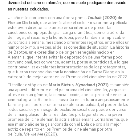
diversidad del cine en alemán, que no suele prodigarse demasiado
en nuestras coiudades.
Un año más contamos con una ópera prima,
Toubab
(2020) de
Florian Dietrich
, que además abre el ciclo. En su primera película
este joven director sale airoso en su intento de presentar
cuestiones complejas de gran carga dramática, como la pérdida
del hogar, el racismo y la homofobia, pero también la implacable
burocracia alemana, mezclando diferentes registros, entre ellos un
humor próximo, a veces, al de las comedias de situación. La historia
de Babtou, un expresidiario de origen senegalés nacido en
Alemania, que intenta evitar la deportación de una forma poco
convencional, nos convence, además, por su autenticidad, a lo que
contribuyen las excelentes interpretaciones de los protagonistas,
que fueron reconocidas con la nominación de Farba Dieng en la
categoría de mejor actor en los Premios del cine alemán de 2022.
El thriller distópico de
Mario Sixtus,
Hyperland
(2021)
es también
una apuesta diferente en el panorama del cine alemán, ya que se
atreve con un género, la ciencia ficción, apenas presente en esta
cinematografía. Su película nos sitúa en un futuro angustiosamente
familiar para abordar un tema de plena actualidad, el poder de las
redes sociales y el riesgo de exclusión social que puede derivarse
de la manipulación de la realidad. Su protagonista es una joven
promesa del cine alemán, la actriz afroalemana Lorna Ishema, que
ese mismo año sería galardonada con el Lola de oro a la mejor
actriz de reparto en los Premios del cine alemán por otra
película,
Ivie wie Ivie
(2020).