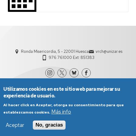
Ronda Misericordia, 5 - 22001 Huesca
vrch@unizar.es
976 761000 Ext: 851383
Utilizamos cookies en este sitio web para mejorar su
experiencia de usuario.
Al hacer click en Aceptar, otorga su consentimiento para que
Más info
establezcamos cookies.
Aviso Legal
Condiciones generales de uso
Aceptar
No, gracias
Política de Privacidad
Política de Cookies
Política de Accesibilidad