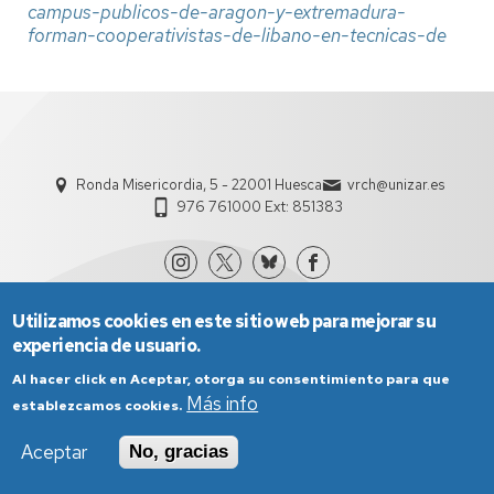
campus-publicos-de-aragon-y-extremadura-
forman-cooperativistas-de-libano-en-tecnicas-de
Ronda Misericordia, 5 - 22001 Huesca
vrch@unizar.es
976 761000 Ext: 851383
Utilizamos cookies en este sitio web para mejorar su
experiencia de usuario.
Al hacer click en Aceptar, otorga su consentimiento para que
Más info
establezcamos cookies.
Aviso Legal
Condiciones generales de uso
Aceptar
No, gracias
Política de Privacidad
Política de Cookies
Política de Accesibilidad