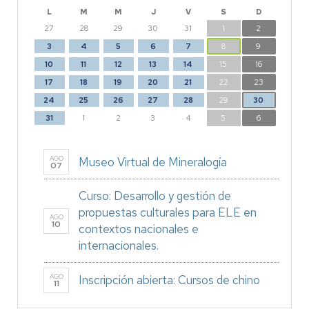
L
M
M
J
V
S
D
27
28
29
30
31
1
2
3
4
5
6
7
8
9
10
11
12
13
14
15
16
17
18
19
20
21
22
23
24
25
26
27
28
29
30
31
1
2
3
4
5
6
AGO
Museo Virtual de Mineralogía
07
Curso: Desarrollo y gestión de
propuestas culturales para ELE en
AGO
10
contextos nacionales e
internacionales.
AGO
Inscripción abierta: Cursos de chino
11