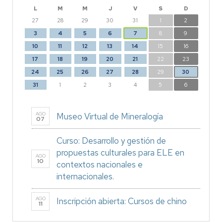
L
M
M
J
V
S
D
27
28
29
30
31
1
2
3
4
5
6
7
8
9
10
11
12
13
14
15
16
17
18
19
20
21
22
23
24
25
26
27
28
29
30
31
1
2
3
4
5
6
AGO
Museo Virtual de Mineralogía
07
Curso: Desarrollo y gestión de
propuestas culturales para ELE en
AGO
10
contextos nacionales e
internacionales.
AGO
Inscripción abierta: Cursos de chino
11