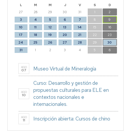
L
M
M
J
V
S
D
27
28
29
30
31
1
2
3
4
5
6
7
8
9
10
11
12
13
14
15
16
17
18
19
20
21
22
23
24
25
26
27
28
29
30
31
1
2
3
4
5
6
AGO
Museo Virtual de Mineralogía
07
Curso: Desarrollo y gestión de
propuestas culturales para ELE en
AGO
10
contextos nacionales e
internacionales.
AGO
Inscripción abierta: Cursos de chino
11