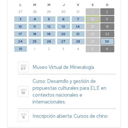
L
M
M
J
V
S
D
27
28
29
30
31
1
2
3
4
5
6
7
8
9
10
11
12
13
14
15
16
17
18
19
20
21
22
23
24
25
26
27
28
29
30
31
1
2
3
4
5
6
AGO
Museo Virtual de Mineralogía
07
Curso: Desarrollo y gestión de
propuestas culturales para ELE en
AGO
10
contextos nacionales e
internacionales.
AGO
Inscripción abierta: Cursos de chino
11