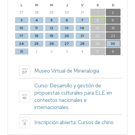
L
M
M
J
V
S
D
27
28
29
30
31
1
2
3
4
5
6
7
8
9
10
11
12
13
14
15
16
17
18
19
20
21
22
23
24
25
26
27
28
29
30
31
1
2
3
4
5
6
AGO
Museo Virtual de Mineralogía
07
Curso: Desarrollo y gestión de
propuestas culturales para ELE en
AGO
10
contextos nacionales e
internacionales.
AGO
Inscripción abierta: Cursos de chino
11