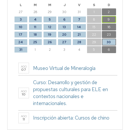
L
M
M
J
V
S
D
27
28
29
30
31
1
2
3
4
5
6
7
8
9
10
11
12
13
14
15
16
17
18
19
20
21
22
23
24
25
26
27
28
29
30
31
1
2
3
4
5
6
AGO
Museo Virtual de Mineralogía
07
Curso: Desarrollo y gestión de
propuestas culturales para ELE en
AGO
10
contextos nacionales e
internacionales.
AGO
Inscripción abierta: Cursos de chino
11