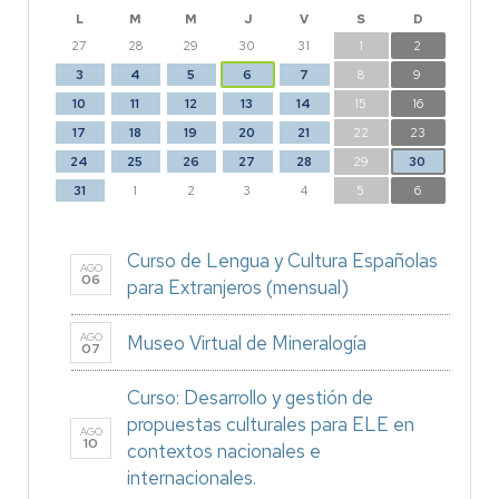
L
M
M
J
V
S
D
27
28
29
30
31
1
2
3
4
5
6
7
8
9
10
11
12
13
14
15
16
17
18
19
20
21
22
23
24
25
26
27
28
29
30
31
1
2
3
4
5
6
Curso de Lengua y Cultura Españolas
AGO
06
para Extranjeros (mensual)
AGO
Museo Virtual de Mineralogía
07
Curso: Desarrollo y gestión de
propuestas culturales para ELE en
AGO
10
contextos nacionales e
internacionales.