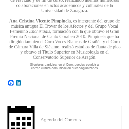
de Navidad y de fin de curso, realizando además numerosas
colaboraciones en actos académicos y culturales de la
Universidad de Zaragoza.
Ana Cristina Vicente Pimpinela
, es integrante del grupo de
música antigua El Trovar de los Afectos y del Grupo Vocal
Femenino
Enchiriadis
, formación con la que obtuvo el Gran
Premio Nacional de Canto Coral en 2010. Pimpinela que ha
dirigido también el Coro Voces Blancas de Grañén y el Coro
de Cámara Villa de Siétamo, realizó estudios de flauta de pico
y obtuvo el Título Superior en Musicología en el
Conservatorio Superior de Aragón.
Si quieres participar en el Coro, puedes escribir al
correo.cultura.comunicacion.huesca@unizar.es
Facebook
LinkedIn
Agenda del Campus